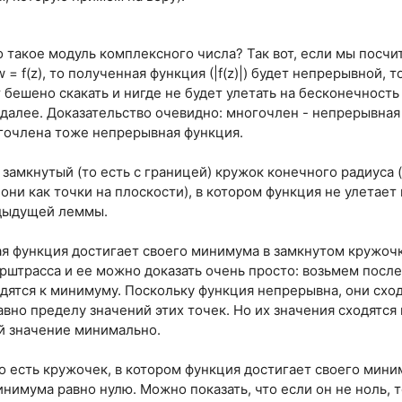
о такое модуль комплексного числа? Так вот, если мы посчи
= f(z), то полученная функция (|f(z)|) будет непрерывной, т
т бешено скакать и нигде не будет улетать на бесконечность
к далее. Доказательство очевидно: многочлен - непрерывная
огочлена тоже непрерывная функция.
замкнутый (то есть с границей) кружок конечного радиуса (
они как точки на плоскости), в котором функция не улетает 
едыдущей леммы.
 функция достигает своего минимума в замкнутом кружочке
рштрасса и ее можно доказать очень просто: возьмем после
дятся к минимуму. Поскольку функция непрерывна, они сходя
авно пределу значений этих точек. Но их значения сходятся 
ой значение минимально.
то есть кружочек, в котором функция достигает своего мини
инимума равно нулю. Можно показать, что если он не ноль, 