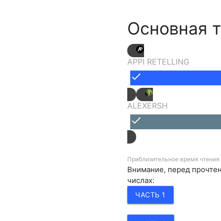
Основная 
APPI RETELLING
done
ALEXERSH
done
Приблизительное время чтения 
Внимание, перед прочтен
числах:
ЧАСТЬ 1