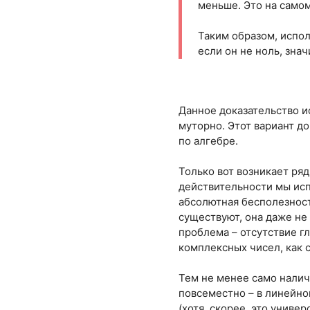
меньше. Это на самом
Таким образом, испол
если он не ноль, зна
Данное доказательство и
муторно. Этот вариант д
по алгебре.
Только вот возникает ря
действительности мы исп
абсолютная бесполезность
существуют, она даже не
проблема – отсутствие г
комплексных чисел, как 
Тем не менее само нали
повсеместно – в линейно
(хотя, скорее, это униве