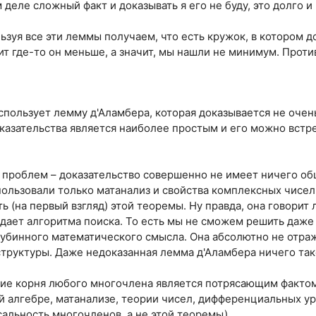
 деле сложный факт и доказывать я его не буду, это долго и
ьзуя все эти леммы получаем, что есть кружок, в котором 
чит где-то он меньше, а значит, мы нашли не минимум. Прот
спользует лемму д'Аламбера, которая доказывается не очен
оказательства является наиболее простым и его можно встр
д проблем – доказательство совершенно не имеет ничего об
ользовали только матанализ и свойства комплексных чисел
 (на первый взгляд) этой теоремы. Ну правда, она говорит 
 дает алгоритма поиска. То есть мы не сможем решить даже
лубинного математического смысла. Она абсолютно не отра
структуры. Даже недоказанная лемма д'Аламбера ничего тако
чие корня любого многочлена является потрясающим факто
й алгебре, матанализе, теории чисел, дифференциальных ур
рсальность многочленов, а не этой теоремы).