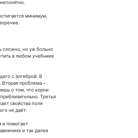
 непонятно.
достигается минимум,
иворечие.
ь сложно, но уж больно
етить в любом учебнике
щего с алгеброй. В
. Вторая проблема –
лишь о том, что корни
 приблизительно. Третья
жает свойства поля
го не даёт.
м и помогает
авнениях и так далее