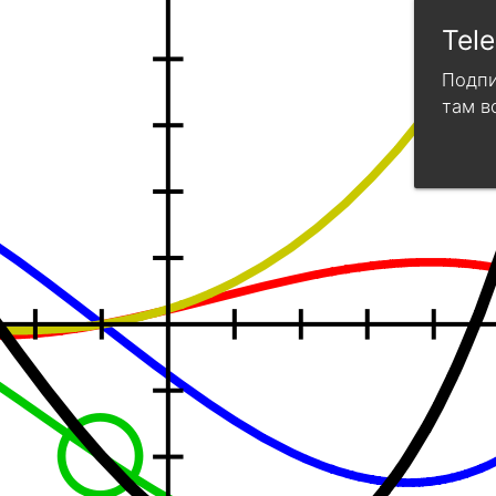
Tel
Подпи
там в