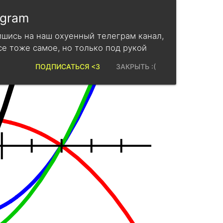
egram
шись на наш охуенный телеграм канал,
се тоже самое, но только под рукой
ПОДПИСАТЬСЯ <3
ЗАКРЫТЬ :(