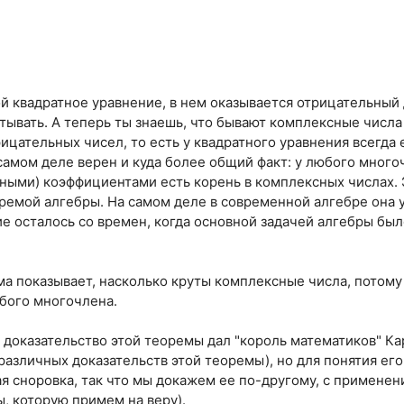
й квадратное уравнение, в нем оказывается отрицательный
итывать. А теперь ты знаешь, что бывают комплексные числ
ицательных чисел, то есть у квадратного уравнения всегда 
самом деле верен и куда более общий факт: у любого много
ьными) коэффициентами есть корень в комплексных числах.
ремой алгебры. На самом деле в современной алгебре она 
ие осталось со времен, когда основной задачей алгебры бы
ма показывает, насколько круты комплексные числа, потому 
бого многочлена.
 доказательство этой теоремы дал "король математиков" Кар
 различных доказательств этой теоремы), но для понятия ег
я сноровка, так что мы докажем ее по-другому, с примене
ы, которую примем на веру).