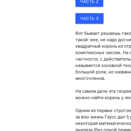
ЧАСТЬ 2
ЧАСТЬ 3
Вот бывает решаешь тако
такой: еее, не надо досч
квадратный корень из отр
комплексных числах. На 
частности, с действител
называется основной тео
большой роли, но назван
многочленов.
На самом деле эта теоре
можно найти корень у лю
Одним из первых строгое
за всю жизнь Гаусс дал 5
некоторая математическа
анализа (без одной лемм