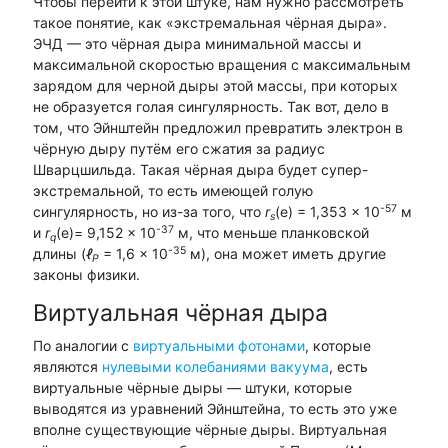
Чтобы перейти к этой штуке, нам нужно рассмотреть
такое понятие, как «экстремальная чёрная дыра».
ЭЧД — это чёрная дыра минимальной массы и
максимальной скоростью вращения с максимальным
зарядом для черной дыры этой массы, при которых
не образуется голая сингулярность. Так вот, дело в
том, что Эйнштейн предложил превратить электрон в
чёрную дыру путём его сжатия за радиус
Шварцшильда. Такая чёрная дыра будет супер-
экстремальной, то есть имеющей голую
-57
сингулярность, но из-за того, что
r
(e) = 1,353 × 10
м
s
-37
и
r
(e)= 9,152 × 10
м, что меньше планковской
q
-35
длины (
ℓ
= 1,6 × 10
м), она может иметь другие
Р
законы физики.
Виртуальная чёрная дыра
По аналогии с
виртуальными фотонами
, которые
являются
нулевыми колебаниями вакуума
, есть
виртуальные чёрные дыры — штуки, которые
выводятся из уравнений Эйнштейна, то есть это уже
вполне существующие чёрные дыры. Виртуальная