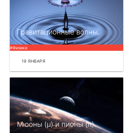
Гравитационные волны.
#Физика
19 ЯНВАРЯ
ЧИТАТЬ
Мюоны (μ) и пионы (π).