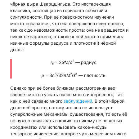
чёрная дыра Шварцшильда. Это нестареющая
классика, состоящая из горизонта событий и
сингулярности. При её поверхностном изучении
может показаться, что она совершенно неинтересна,
так как до невозможности проста: она не вращается и
никак не заряжена, а также к ней можно применить
изичные формулы радиуса и плотности(!) чёрной
дыры:
2
r
= 2
GM/c
— радиус
s
6
2
3
ρ
= 3
c
/
32
πM
G
— плотность
Однако при её более близком рассмотрении
вас
засосёт
можно узнать очень много интересного, так
как с ней связано много
заблуждений
. В этой чёрной
дыре всё просто, потому что она не использует
суперсложные механизмы существования, то есть её
не нужно описывать в каких-то никому не понятных
координатах или использовать какое-нибудь
тензорное исчисление, которое чуть менее чем никто