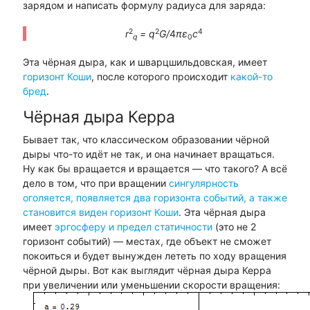
зарядом и написать формулу радиуса для заряда:
2
2
4
r
= q
G/
4
πε
c
q
0
Эта чёрная дыра, как и шварцшильдовская, имеет
горизонт Коши
, после которого происходит
какой-то
бред
.
Чёрная дыра Керра
Бывает так, что классическом образовании чёрной
дыры что-то идёт не так, и она начинает вращаться.
Ну как бы вращается и вращается — что такого? А всё
дело в том, что при вращении
сингулярность
оголяется, появляется два горизонта событий, а также
становится виден горизонт Коши
. Эта чёрная дыра
имеет
эргосферу и предел статичности
(это не 2
горизонт событий) — местах, где объект не сможет
покоиться и будет вынужден лететь по ходу вращения
чёрной дыры. Вот как выглядит чёрная дыра Керра
при увеличении или уменьшении скорости вращения: