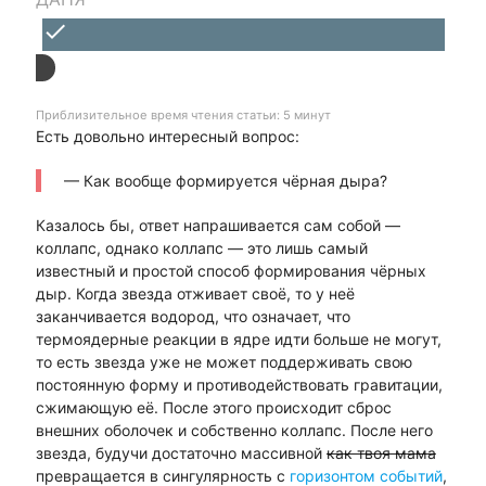
done
Приблизительное время чтения статьи: 5 минут
Есть довольно интересный вопрос:
— Как вообще формируется чёрная дыра?
Казалось бы, ответ напрашивается сам собой —
коллапс, однако коллапс — это лишь самый
известный и простой способ формирования чёрных
дыр. Когда звезда отживает своё, то у неё
заканчивается водород, что означает, что
термоядерные реакции в ядре идти больше не могут,
то есть звезда уже не может поддерживать свою
постоянную форму и противодействовать гравитации,
сжимающую её. После этого происходит сброс
внешних оболочек и собственно коллапс. После него
звезда, будучи достаточно массивной
как твоя мама
превращается в сингулярность с
горизонтом событий
,