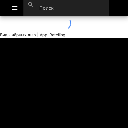
search
menu
Виды чёрных дыр | Appi Retelling