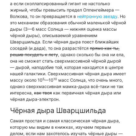
а если сколлапсированный гигант не настолько
жирный, чтобы превысить предел Оппенгеймера —
Волкова, то он превращается в
нейтронную звезду
. Но
это механизм образования обычной маленькой чёрной
дыры (3—6 масс Солнца — нижняя оценка массы
чёрной дыры), описываемой уравнением
Шварцшильда. Если чёрная дыра поест ближайших
соседей (и деда), то она разрастётся
прямо как ты,
решив похудеть к лету
, однако сколько бы она ни ела,
она не сможет стать сверхмассивной чёрной дырой
— дырой, наподобие той, которая находится в центре
нашей галактики. Сверхмассивная чёрная дыра имеет
5
10
массу около 10
—10
масс Солнца, что очень много,
однако сверхмассивная мамка-дыра всё-таки не так
интересна,
как твоя
как первичная чёрная дыра или
чёрная дыра-электрон.
Чёрная дыра Шварцшильда
Самая простая и самая классическая чёрная дыра,
которую мы видим в книжках, изучаем первым
делом, если нам захотелось изучать чёрные дыры —