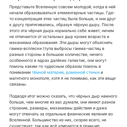
Представьте Вселенную совсем молодой, когда в ней
начали образовываться элементарные частицы. Где-
то концентрация этих частиц была больше, и они друг
к другу притягивались, образуя чёрную дыру. После
этого эта чёрная дыра нормально себе живет, ничем
не отличается от остальных дыр кроме возраста и
механизма образования. Эти дыры могут объяснить
гамма-всплески (тупа выбросы гамма-частиц в
разные стороны в большом количестве, ничего
особенного) в ядрах далёких галактик, они могут
помочь каким-то чудесным образом помочь в
понимании
тёмной материи
,
доменной стенки
и
магнтного монополя, хотя я не понимаю, как эти вещи
связаны.
Подводя итог можно сказать, что чёрных дыр намного
больше, чем многие из вас думали, они имеют разное
строение, размеры, механизмы действия и даже
могут отвечать за отдельные физические явления во
Вселенной. Большинство из них, скорее всего, не
существует, так как всё упирается в принцип