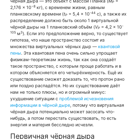
чёрная дыра — это объект с массой Планка (
M
=
P
−8
2,176 × 10
кг), с временем жизни, равным
-44
планковскому времени (
t
= 5,4 × 10
с), а также их
P
распределение должно быть около 1 виртуальной
-
чёрной дыры на 1 планковский объём (
V
= 4,2 × 10
P
105
3
м
). Если это предположение верно, то существует
гипотеза, что наше пространство состоит из
множества виртуальных чёрных дыр —
квантовой
пены
. Эта квантовая пена очень сильно упрощает
физикам-теоретикам жизнь, так как она создаёт
такое пространство, с которым проще работать и в
котором объясняется его четырёхмерность. Ещё их
существование сможет доказать то, что протон рано
или поздно распадётся. Но их существование даёт
нам не только плюсы, но и огромный минус:
ухудшение ситуации с
проблемой исчезновения
информации в чёрной дыре
, потому что виртуальная
чёрная дыра потенциально может засосать что-
нибудь, а потом перестать существовать, то есть
энергия и материя бесследно исчезли.
Первичная чёрная дыра