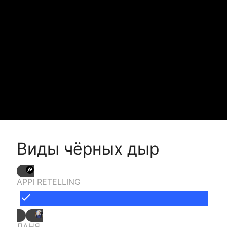
Виды чёрных дыр
APPI RETELLING
done
ДАНЯ