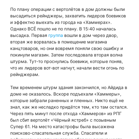
По плану операции с вертолётов в дом должны были
высадиться рейнджеры, захватить лидеров боевиков
и эффектно выехать из города на «Хаммерах».
Однако ВСЁ пошло не по плану. В 15:40 началась
высадка. Первая
группа
вошли в дом через двор,
вторая же ворвалась в помещение магазина
канцтоваров, но они вовремя поняли свою ошибку и
покинули магазин. Затем последовала вторая волна
штурма. Тут-то проснулись боевики, которые поняв,
что их лидеров вот-вот нагнут, начали вести огонь по
рейнджерам.
Тем временем штурм здания закончился, но Айдида в
доме не оказалось. Вскоре подъехали «Хаммеры»,
которые забрали раненных и пленных. Никто ещё не
знал, как же несладко придётся тем, кто там остался.
Через пять минут после отхода «Хаммеров» из РПГ
был сбит вертолёт «Чёрный ястреб» с позывным
Супер 61. На место катастрофы была высажена
поисково-спасательная служба. Спасатели и