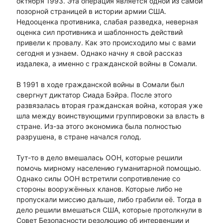
октября 1993. Эта операция является одной из самой
позорной страницей в истории армии США.
Недооценка противника, слабая разведка, неверная
оценка сил противника и шаблонность действий
привели к провалу. Как это происходило мы с вами
сегодня и узнаем. Однако начну я свой рассказ
издалека, а именно с гражданской войны в Сомали.
В 1991 в ходе гражданской войны в Сомали был
свергнут диктатор Сиада Бэйра. После этого
развязалась вторая гражданская война, которая уже
шла между воинствующими группировоки за власть в
стране. Из-за этого экономика была полностью
разрушена, в стране начался голод.
Тут-то в дело вмешалась ООН, которые решили
помочь мирному населению гуманитарной помощью.
Однако силы ООН встретили сопротивление со
стороны вооружённых кланов. Которые либо не
пропускали миссию дальше, либо грабили её. Тогда в
дело решили вмешаться США, которые протолкнули в
Совет Безопасности резолюцию об интервенции и