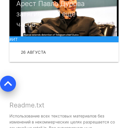
Арест Павла Дурова
затягивается еще на 48
часов.
#ИТ
26 АВГУСТА
ЧИТАТЬ
keyboard_arrow_up
Readme.txt
Использование всех текстовых материалов без
изменений в некоммерческих целях разрешается со
ссылкой на
retell.in
. Все аудиовизуальные