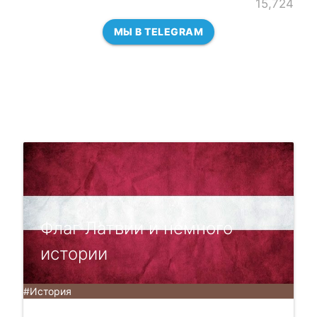
15,724
МЫ В TELEGRAM
Флаг Латвии и немного
истории
#История