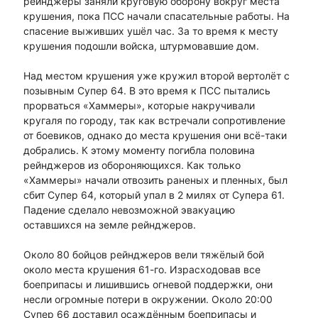
рейнджеры заняли круговую оборону вокруг места
крушения, пока ПСС начали спасательные работы. На
спасение выживших ушёл час. За то время к месту
крушения подошли войска, штурмовавшие дом.
Над местом крушения уже кружил второй вертолёт с
позывным Супер 64. В это время к ПСС пытались
прорваться «Хаммеры», которые накручивали
кругаля по городу, так как встречали сопротивление
от боевиков, однако до места крушения они всё-таки
добрались. К этому моменту погибла половина
рейнджеров из обороняющихся. Как только
«Хаммеры» начали отвозить раненых и пленных, был
сбит Супер 64, который упал в 2 милях от Супера 61.
Падение сделало невозможной эвакуацию
оставшихся на земле рейнджеров.
Около 80 бойцов рейнджеров вели тяжёлый бой
около места крушения 61-го. Израсходовав все
боеприпасы и лишившись огневой поддержки, они
несли огромные потери в окружении. Около 20:00
Супер 66 доставил осаждённым боеприпасы и