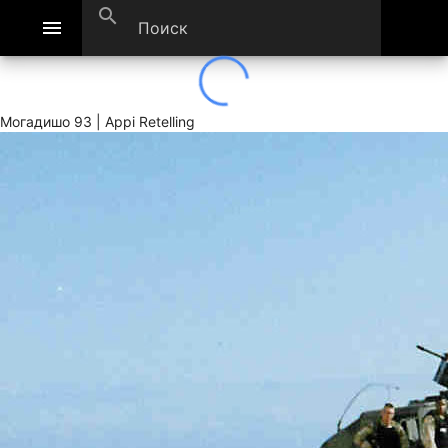
search
menu
Могадишо 93 | Appi Retelling