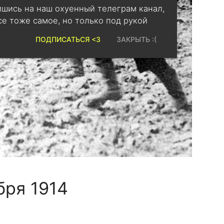
шись на наш охуенный телеграм канал,
се тоже самое, но только под рукой
ПОДПИСАТЬСЯ <3
ЗАКРЫТЬ :(
бря 1914