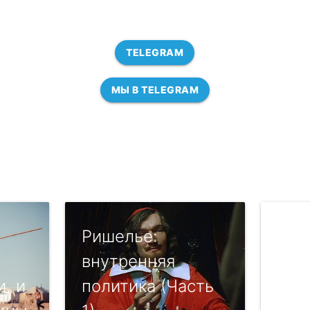
TELEGRAM
МЫ В TELEGRAM
Ришелье:
"Ве
внутренняя
хим
, и
политика (Часть
так