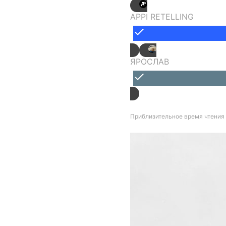
APPI RETELLING
done
ЯРОСЛАВ
done
Приблизительное время чтения 