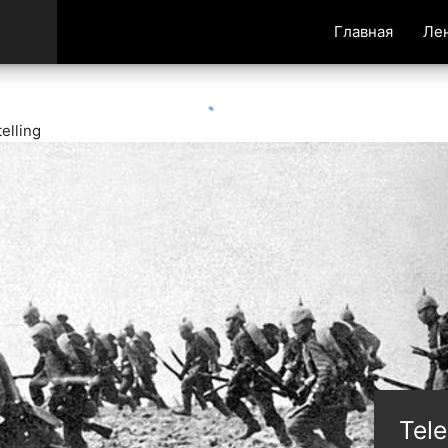
Главная
Ле
elling
Tel