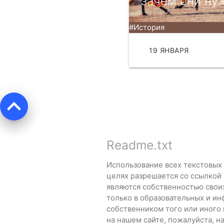
зачем они ну
#История
19 ЯНВАРЯ
ЧИТ
keyboard_arrow_up
Readme.txt
Использование всех текстовых
целях разрешается со ссылкой
являются собственностью свои
только в образовательных и ин
собственником того или иного
на нашем сайте, пожалуйста, 