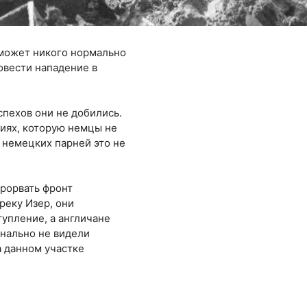
 может никого нормально
ровести нападение в
спехов они не добились.
иях, которую немцы не
х немецких парней это не
прорвать фронт
реку Изер, они
тупление, а англичане
нально не видели
а данном участке