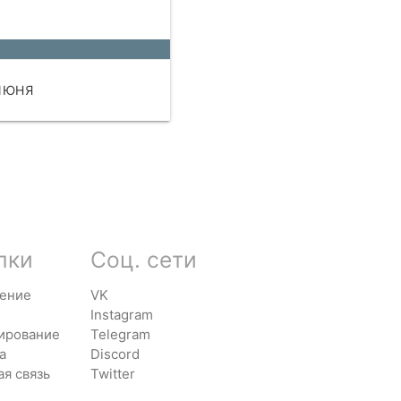
ные.
ИЮНЯ
ЧИТАТЬ
лки
Соц. сети
ение
VK
Instagram
ирование
Telegram
а
Discord
ая связь
Twitter