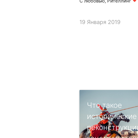
С любовью, Рителлинг
favorite
19 Января 2019
Что такое
исторические
реконструкции