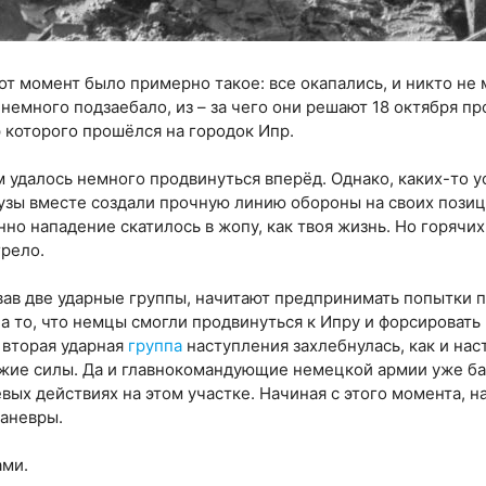
от момент было примерно такое: все окапались, и никто не
 немного подзаебало, из – за чего они решают 18 октября п
 которого прошёлся на городок Ипр.
м удалось немного продвинуться вперёд. Однако, каких-то у
узы вместе создали прочную линию обороны на своих позиц
но нападение скатилось в жопу, как твоя жизнь. Но горячи
грело.
вав две ударные группы, начитают предпринимать попытки 
а то, что немцы смогли продвинуться к Ипру и форсировать 
 вторая ударная
группа
наступления захлебнулась, как и нас
ежие силы. Да и главнокомандующие немецкой армии уже ба
вых действиях на этом участке. Начиная с этого момента, н
аневры.
ами.