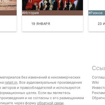
жны.
1)
веч
#История
#Разное
АТЬ
19 ЯНВАРЯ
ЧИТАТЬ
23 
Ссы
 материалов без изменений в некоммерческих
Соглаш
 на
retell.in
. Все аудиовизуальные произведения
Wiki
х авторов и правообладателей и используются
Инвест
формационных целях. Если вы являетесь
Реклам
 произведения и не согласны с его размещением
Обратн
напишите через форму
обратной связи
.