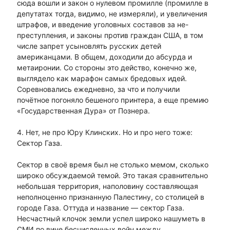
сюда вошли и закон о нулевом промилле (промилле в
депутатах тогда, видимо, не измеряли), и увеличения
штрафов, и введение уголовных составов за не-
преступления, и законы против граждан США, в том
числе запрет усыновлять русских детей
американцами. В общем, доходили до абсурда и
метаиронии. Со стороны это действо, конечно же,
выглядело как марафон самых бредовых идей.
Соревновались ежедневно, за что и получили
почётное погоняло бешеного принтера, а еще премию
«Государственная Дура» от Познера.
4. Нет, не про Юру Клинских. Но и про него тоже:
Сектор Газа.
Сектор в своё время был не столько мемом, сколько
широко обсуждаемой темой. Это такая сравнительно
небольшая территория, наполовину составляющая
неполноценно признанную Палестину, со столицей в
городе Газа. Оттуда и название — сектор Газа.
Несчастный клочок земли успел широко нашуметь в
СМИ по вине бесчисленных войн между