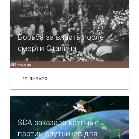
Борьба за власть после
смерти Сталина
#История
19 ЯНВАРЯ
ЧИТАТЬ
SDA заказало крупные
партии спутников для