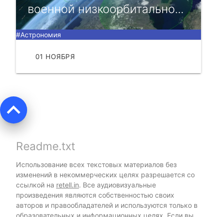
военной низкоорбитально...
#Астрономия
01 НОЯБРЯ
ЧИТАТЬ
keyboard_arrow_up
Readme.txt
Использование всех текстовых материалов без
изменений в некоммерческих целях разрешается со
ссылкой на
retell.in
. Все аудиовизуальные
произведения являются собственностью своих
авторов и правообладателей и используются только в
образовательных и информационных целях. Если вы