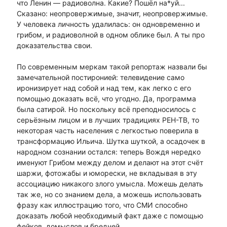
что Ленин — радиоволна. Какие? Пошёл на*уй...
Сказано: неопровержимые, значит, неопровержимые.
У человека личность удалилась: он одновременно и
грибом, и радиоволной в одном облике был. А ты про
доказательства свои.
По современным меркам такой репортаж назвали бы
замечательной постиронией: телевидение само
иронизирует над собой и над тем, как легко с его
помощью доказать всё, что угодно. Да, программа
была сатирой. Но поскольку всё преподносилось с
серьёзным лицом и в лучших традициях РЕН-ТВ, то
некоторая часть населения с легкостью поверила в
трансформацию Ильича. Шутка шуткой, а осадочек в
народном сознании остался: теперь Вождя нередко
именуют Грибом между делом и делают на этот счёт
шаржи, фотожабы и юморески, не вкладывая в эту
ассоциацию никакого злого умысла. Можешь делать
так же, но со знанием дела, а можешь использовать
фразу как иллюстрацию того, что СМИ способно
доказать любой необходимый факт даже с помощью
фейков, домыслов и бредней.