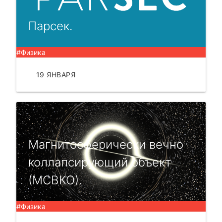
Парсек.
#Физика
19 ЯНВАРЯ
ЧИТАТЬ
Магнитосферически вечно
коллапсирующий объект
(МСВКО).
#Физика