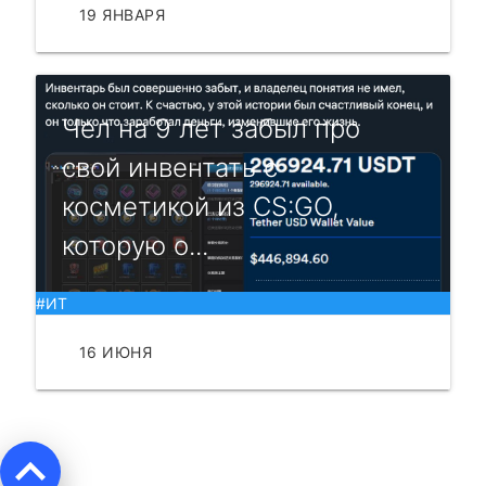
19 ЯНВАРЯ
ЧИТАТЬ
Чел на 9 лет забыл про
свой инвентать с
косметикой из CS:GO,
которую о...
#ИТ
16 ИЮНЯ
ЧИТАТЬ
keyboard_arrow_up