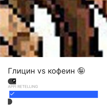
Глицин vs кофеин 🤪
APPI RETELLING
done