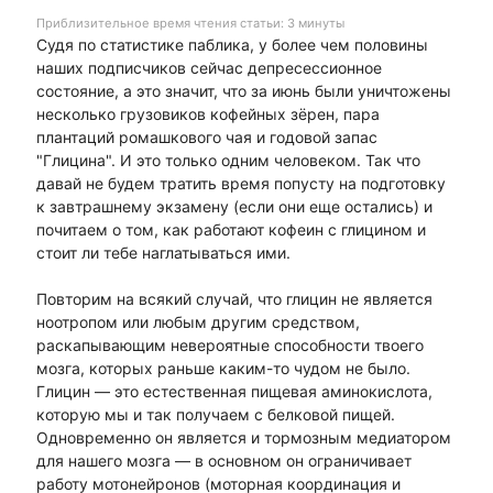
Приблизительное время чтения статьи: 3 минуты
Судя по статистике паблика, у более чем половины
наших подписчиков сейчас депресессионное
состояние, а это значит, что за июнь были уничтожены
несколько грузовиков кофейных зёрен, пара
плантаций ромашкового чая и годовой запас
"Глицина". И это только одним человеком. Так что
давай не будем тратить время попусту на подготовку
к завтрашнему экзамену (если они еще остались) и
почитаем о том, как работают кофеин с глицином и
стоит ли тебе наглатываться ими.
Повторим на всякий случай, что глицин не является
ноотропом или любым другим средством,
раскапывающим невероятные способности твоего
мозга, которых раньше каким-то чудом не было.
Глицин — это естественная пищевая аминокислота,
которую мы и так получаем с белковой пищей.
Одновременно он является и тормозным медиатором
для нашего мозга — в основном он ограничивает
работу мотонейронов (моторная координация и