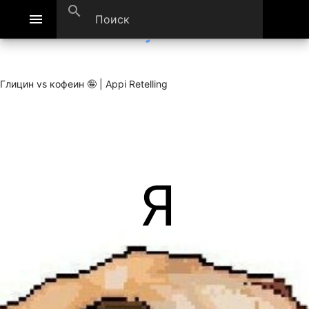
search
menu
Глицин vs кофеин 🤪 | Appi Retelling