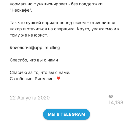
нормально функционировать без поддержки
"Нескафе".
Так что лучший вариант перед экзом – отчислиться
нахер и отучиться на сварщика. Круто, уважаемо и к
тому же не юрист.
#биология@appi.retelling
Спасибо, что вы с нами
Спасибо за то, что вы с нами.
С любовью, Рителлинг
favorite
visibility
22 Августа 2020
14,198
МЫ В TELEGRAM