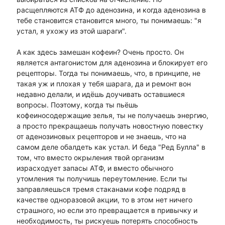
расщепляются АТФ до аденозина, и когда аденозина в
тебе становится становится много, ты понимаешь: "я
устал, я ухожу из этой шараги".
А как здесь замешан кофеин? Очень просто. Он
является антагонистом для аденозина и блокирует его
рецепторы. Тогда ты понимаешь, что, в принципе, не
такая уж и плохая у тебя шарага, да и ремонт вон
недавно делали, и идёшь доучивать оставшиеся
вопросы. Поэтому, когда ты пьёшь
кофеиносодержащие зелья, ты не получаешь энергию,
а просто прекращаешь получать новостную повестку
от аденозиновых рецепторов и не знаешь, что на
самом деле обалдеть как устал. И беда "Ред Булла" в
том, что вместо окрыления твой организм
израсходует запасы АТФ, и вместо обычного
утомления ты получишь переутомление. Если ты
заправляешься тремя стаканами кофе подряд в
качестве одноразовой акции, то в этом нет ничего
страшного, но если это превращается в привычку и
необходимость, ты рискуешь потерять способность