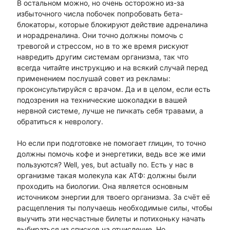
В остальном можно, но очень осторожно из-за
избыточного числа побочек попробовать бета-
блокаторы, которые блокируют действие адреналина
и норадреналина. Они точно должны помочь с
тревогой и стрессом, но в то же время рискуют
навредить другим системам организма, так что
всегда читайте инструкцию и на всякий случай перед
применением послушай совет из рекламы:
проконсультируйся с врачом. Да и в целом, если есть
подозрения на технические шоколадки в вашей
нервной системе, лучше не пичкать себя травами, а
обратиться к неврологу.
Но если при подготовке не помогает глицин, то точно
должны помочь кофе и энергетики, ведь все же ими
пользуются? Well, yes, but actually no. Есть у нас в
организме такая молекула как АТФ: должны были
проходить на биологии. Она является основным
источником энергии для твоего организма. За счёт её
расщепления ты получаешь необходимые силы, чтобы
выучить эти несчастные билеты и потихоньку начать
выбираться из списков на отчисление. Но