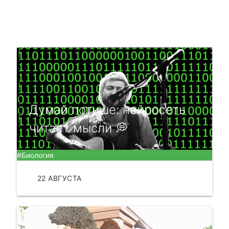
Думай потише: нейросеть
читает мысли 💭
#Биология
22 АВГУСТА
ЧИТАТЬ