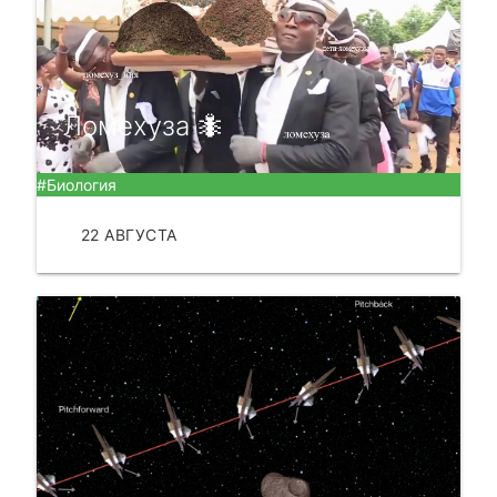
Ломехуза 🐜
#Биология
22 АВГУСТА
ЧИТАТЬ