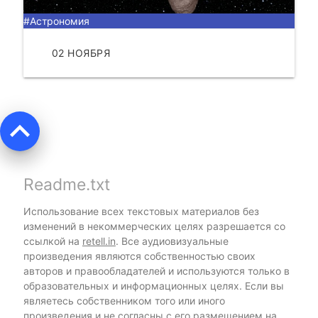
#Астрономия
02 НОЯБРЯ
ЧИТАТЬ
keyboard_arrow_up
Readme.txt
Использование всех текстовых материалов без
изменений в некоммерческих целях разрешается со
ссылкой на
retell.in
. Все аудиовизуальные
произведения являются собственностью своих
авторов и правообладателей и используются только в
образовательных и информационных целях. Если вы
являетесь собственником того или иного
произведения и не согласны с его размещением на