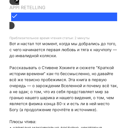
APPI RETELLING
done
Приблизительное время чтения статьи: 2 минуты
Вот и настал тот момент, когда мы добрались до того,
с чего начинается первая любовь и тяга к научпопу —
до инвалидной коляски.
Рассказывать о Стивене Хокинге и сюжете "Краткой
истории времени" как-то бессмысленно, но давайте
всё же тезисно пробежимся. Эта книга в первую
очередь — о зарождении Вселенной и почему всё так,
а не эдак; о том, что из себя представляет мир за
гранью нашего шарика и нашего видения, о том, чем
является физика конца 80-х и есть ли в ней место
Богу (а продолжение прочтёте в источнике).
Плюсы чтива:
• написано максимально доступно, некоторые