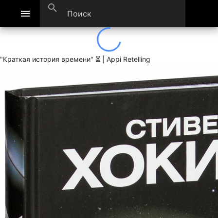
search
menu
"Краткая история времени" ⏳ | Appi Retelling