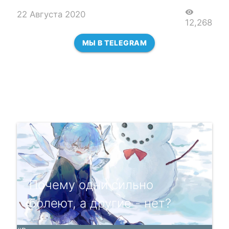
visibility
22 Августа 2020
12,268
МЫ В TELEGRAM
Почему одни сильно
болеют, а другие - нет?