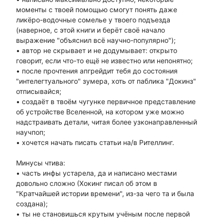
моменты с твоей помощью смогут понять даже
ликёро-водочные сомелье у твоего подъезда
(наверное, с этой книги и берёт своё начало
выражение "объяснил всё научно-популярно");
• автор не скрывает и не додумывает: открыто
говорит, если что-то ещё не известно или непонятно;
• после прочтения апгрейдит тебя до состояния
"интелегтуального" зумера, хоть от паблика "Докинз"
отписывайся;
• создаёт в твоём чугунке первичное представление
об устройстве Вселенной, на котором уже можно
надстраивать детали, читая более узконаправленный
научпоп;
• хочется начать писать статьи на/в Рителлинг.
Минусы чтива:
• часть инфы устарела, да и написано местами
довольно сложно (Хокинг писал об этом в
"Кратчайшей истории времени", из-за чего та и была
создана);
• ты не становишься крутым учёным после первой