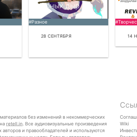
Чёрных дыр
созд
#Разное
#Творчес
28 СЕНТЯБРЯ
14 
ЧИТАТЬ
Ссы
 материалов без изменений в некоммерческих
Соглаш
 на
retell.in
. Все аудиовизуальные произведения
Wiki
х авторов и правообладателей и используются
Инвест