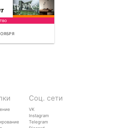
авать уник...
тво
НОЯБРЯ
ЧИТАТЬ
лки
Соц. сети
ение
VK
Instagram
ирование
Telegram