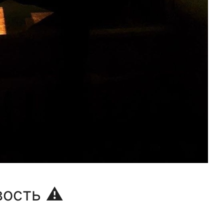
ость ⚠️