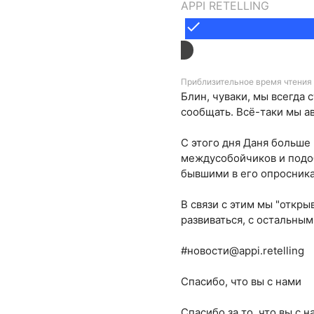
APPI RETELLING
done
Приблизительное время чтения 
Блин, чуваки, мы всегда 
сообщать. Всё-таки мы а
С этого дня Даня больше
междусобойчиков и подоб
бывшими в его опросника
В связи с этим мы "откры
развиваться, с остальны
#новости@appi.retelling
Спасибо, что вы с нами
Спасибо за то, что вы с н