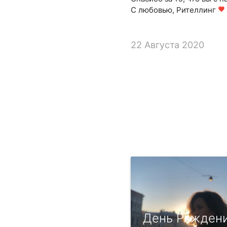
С любовью, Рителлинг
favorite
22 Августа 2020
День Рождени