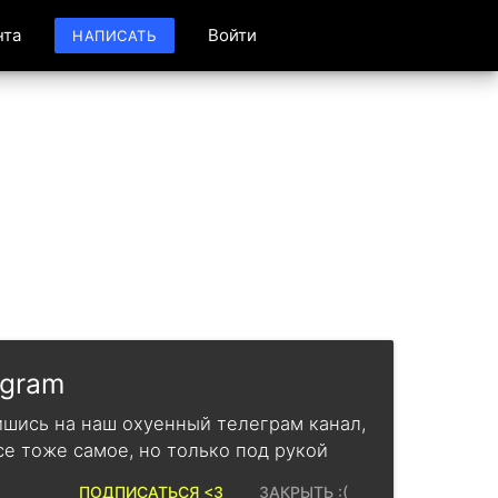
нта
Войти
НАПИСАТЬ
egram
шись на наш охуенный телеграм канал,
се тоже самое, но только под рукой
ПОДПИСАТЬСЯ <3
ЗАКРЫТЬ :(