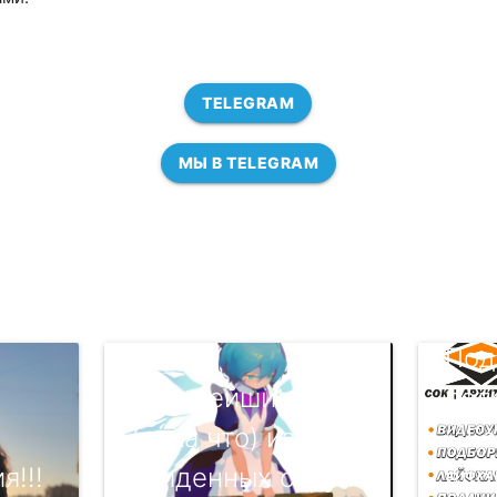
TELEGRAM
МЫ В TELEGRAM
Под
Крупнейшие
пол
(пока что) из
👇Е
я!!!
увиденных струй
вдо