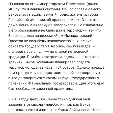
И назвал он его Императорским Престолом (далее
ИП, пушто я ленивая скотина). ИП, по словам самого
Бакова, есть единственный продолжатель истории
Российской империи, её правопреемник. От такого
даже Ленин в аквариуме заворочался. Но изначально
у его образования не было даже территории, так что
Баков задался вопросом: «Чем Императорский
Престол не колыбель человечества?». И решил
основать государство в Африке, хер пойми где, и
отстроить всё с нуля — по старой петровской
традиции. Причём «отстроить» здесь — не только о
зданиях. Баков буквально планировал создать
территорию, сделав насыпной остров. Однако прежде
чем приступить к градостроительной авантюре, нужно
было договориться с каким-нибудь государством о
признании ИП реальным государством. Для этого ему
был необходим законный правитель.
В 2013 году дедушка Ленин точно должен был
зазвенеть от мысли «недобили», так как Баков
разыскал никого иного, как Карла Лейнингена. Что за