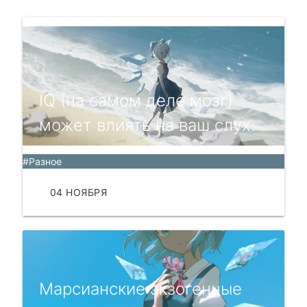
IQ (на самом деле мозг)
может влиять на ваш слух.
#Разное
04 НОЯБРЯ
ЧИТАТЬ
Марсианские экзогенные