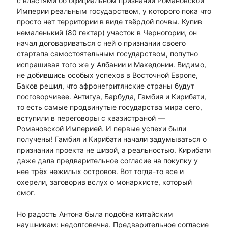
с властями об официальном признании Романовской
Империи реальным государством, у которого пока что
просто нет территории в виде твёрдой почвы. Купив
немаленький (80 гектар) участок в Черногории, он
начал договариваться с ней о признании своего
стартапа самостоятельным государством, попутно
испрашивая того же у Албании и Македонии. Видимо,
не добившись особых успехов в Восточной Европе,
Баков решил, что афронегритянские страны будут
посговорчивее. Антигуа, Барбуда, Гамбия и Кирибати,
то есть самые продвинутые государства мира сего,
вступили в переговоры с квазистраной —
Романовской Империей. И первые успехи были
получены! Гамбия и Кирибати начали задумываться о
признании проекта не шизой, а реальностью. Кирибати
даже дала предварительное согласие на покупку у
нее трёх нежилых островов. Вот тогда-то все и
охерели, заговорив вслух о монархисте, который
смог.
Но радость Антона была подобна китайским
наушникам: недолговечна. Предварительное согласие