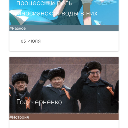
процессы и роль
марсианской воды в них
#Разное
05 ИЮЛЯ
ЧИТАТЬ
Год Черненко
#История