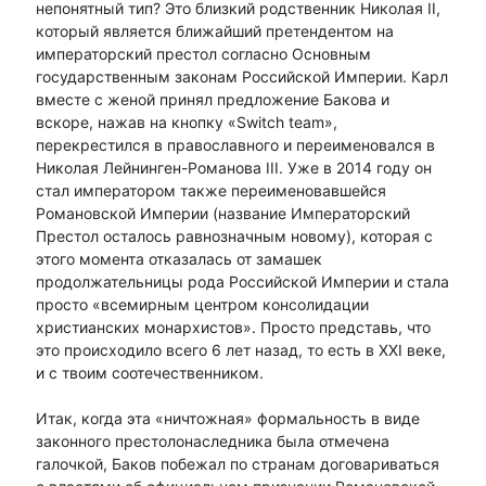
непонятный тип? Это близкий родственник Николая II,
который является ближайший претендентом на
императорский престол согласно Основным
государственным законам Российской Империи. Карл
вместе с женой принял предложение Бакова и
вскоре, нажав на кнопку «Switch team»,
перекрестился в православного и переименовался в
Николая Лейнинген-Романова III. Уже в 2014 году он
стал императором также переименовавшейся
Романовской Империи (название Императорский
Престол осталось равнозначным новому), которая с
этого момента отказалась от замашек
продолжательницы рода Российской Империи и стала
просто «всемирным центром консолидации
христианских монархистов». Просто представь, что
это происходило всего 6 лет назад, то есть в XXI веке,
и с твоим соотечественником.
Итак, когда эта «ничтожная» формальность в виде
законного престолонаследника была отмечена
галочкой, Баков побежал по странам договариваться