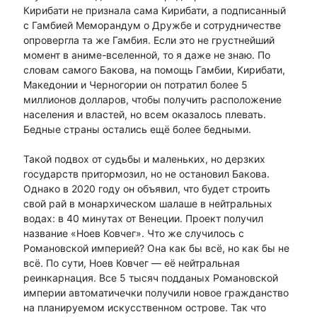
Кирибати не признала сама Кирибати, а подписанный
с Гамбией Меморандум о Дружбе и сотрудничестве
опровергла та же Гамбия. Если это не грустнейший
момент в аниме-вселенной, то я даже не знаю. По
словам самого Бакова, на помощь Гамбии, Кирибати,
Македонии и Черногории он потратил более 5
миллионов долларов, чтобы получить расположение
населения и властей, но всем оказалось плевать.
Бедные страны остались ещё более бедными.
Такой подвох от судьбы и маленьких, но дерзких
государств притормозил, но не остановил Бакова.
Однако в 2020 году он объявил, что будет строить
свой рай в монархическом шалаше в нейтральных
водах: в 40 минутах от Венеции. Проект получил
название «Ноев Ковчег». Что же случилось с
Романовской империей? Она как бы всё, но как бы не
всё. По сути, Ноев Ковчег — её нейтральная
реинкарнация. Все 5 тысяч подданых Романовской
империи автоматичечки получили новое гражданство
на планируемом искусственном острове. Так что