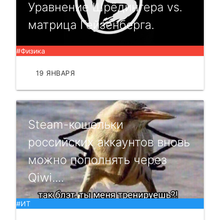
Уравнение Шрёдингера vs.
матрица Гейзенберга.
#Физика
19 ЯНВАРЯ
ЧИТАТЬ
Steam-кошельки
российских аккаунтов вновь
можно пополнять через
Qiwi....
#ИТ