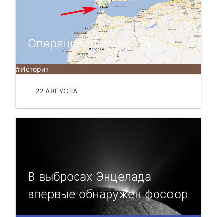
Операция "Феликс" 🗿
#История
22 АВГУСТА
ЧИТАТЬ
В выбросах Энцелада
впервые обнаружен фосфор