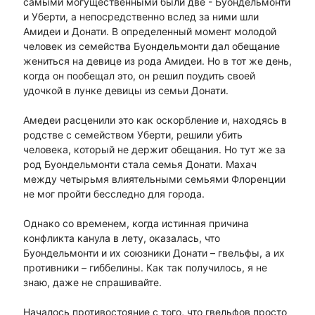
самыми могущественными были две - Буондельмонти
и Уберти, а непосредственно вслед за ними шли
Амидеи и Донати. В определенный момент молодой
человек из семейства Буондельмонти дал обещание
жениться на девице из рода Амидеи. Но в тот же день,
когда он пообещал это, он решил поудить своей
удочкой в лунке девицы из семьи Донати.
Амедеи расценили это как оскорбление и, находясь в
родстве с семейством Уберти, решили убить
человека, который не держит обещания. Но тут же за
род Буондельмонти стала семья Донати. Махач
между четырьмя влиятельными семьями Флоренции
не мог пройти бесследно для города.
Однако со временем, когда истинная причина
конфликта канула в лету, оказалась, что
Буондельмонти и их союзники Донати – гвельфы, а их
противники – гиббелины. Как так получилось, я не
знаю, даже не спрашивайте.
Началось противостояние с того, что гвельфов просто