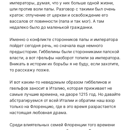
императоры, думая, что у них больше одной жизни,
шли против воли папы. Разговор с такими был очень
краток: отлучение от церкви и освобождение его
вассалов от повинности (папа и так мог). А там
недалеко было до маленькой гражданки.
Именно о конфликте сторонников папы и императора
пойдет сегодня речь, но сначала еще немного
предыстории. Гиббелины были сторонниками папской
власти, а вот гфельфы наоборот топили за императора.
Вникать в истории их борьбы я не буду, если захотите,
то расскажу позже.
И вот каким-то неведомым образом гиббелинов и
гвельфов заносит в Италию, которая приживает не
самые лучшие времена, на дворе 1215 год. Но давайте
абстрагируемся от всей Италии и обратим наш взор
только на Флоренцию, где в это время разрастается
настоящая любовная драма.
Среди влиятельных семей Флоренции того времени