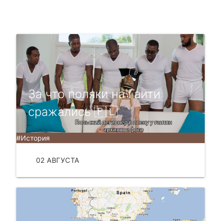
За что поляки на Гаити
сражались 🇵🇱
#История
02 АВГУСТА
ЧИТАТЬ