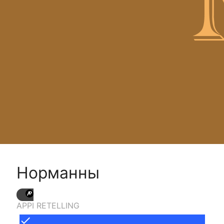
Норманны
APPI RETELLING
done