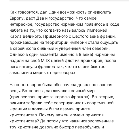
Как говорится, дал Один возможность опиздюлить
Европу, даст Два и государство. Что самое
интересное, государство норманном появилось в ходе
набега на то, что когда-то называлось Империей
Карла Великого. Примерного с шестого века франки,
проживающие на территории империи стали ощущать
в своей жопе сильный и уверенный член северян.
Однако в один момент(а именно в 9 веке) норманны
надели на свой МПХ целый флот из драккаров, после
чего натянули франков так, что те очень быстро
замолили о мирных переговорах.
На переговорах была обозначена довольно важная
вещь. Во-первых, заключался вечный мир
(приносилась присяга королю Франков). Во-вторых,
викинги забрали себе северную часть современной
Франции и должны были взамен принять
христианство. Почему важен момент принятия
христианства? Да потому что наши новоиспеченные
тру христиане довольно быстро переобулись и