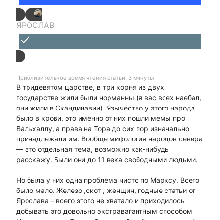
ЯРОСЛАВ
done
Приблизительное время чтения статьи: 3 минуты
В тридевятом царстве, в три корня из двух
государстве жили были норманны (я вас всех наебал,
они жили в Скандинавии). Язычество у этого народа
было в крови, это именно от них пошли мемы про
Вальхаллу, а права на Тора до сих пор изначально
принадлежали им. Вообще мифология народов севера
— это отдельная тема, возможно как-нибудь
расскажу. Были они до 11 века свободными людьми.
Но была у них одна проблема чисто по Марксу. Всего
было мало. Железо ,скот , женщин, годные статьи от
Ярослава – всего этого не хватало и приходилось
добывать это довольно экстравагантным способом.