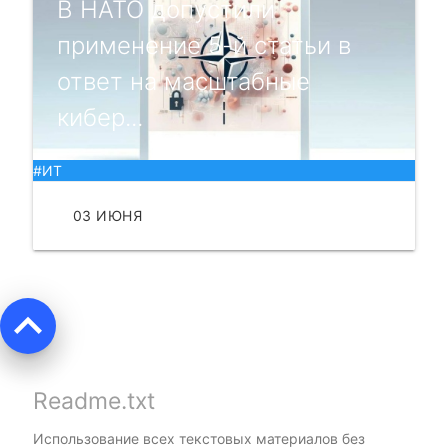
В НАТО допустили
применение 5-й статьи в
ответ на масштабные
кибер...
#ИТ
03 ИЮНЯ
ЧИТАТЬ
keyboard_arrow_up
Readme.txt
Использование всех текстовых материалов без