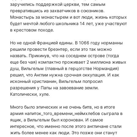
заручились поддержкой церкви, тем самым
превратившись из захватчиков в союзников.
Монастырь за монастырем и вот люди, жизнь которых
будет мечтой любого школьника 14 лет, уже участвуют
в крестовом походе.
Но не одной Францией едины. В 1066 году норманны
решили провести бреэнтер, если это так можно
назвать. Прикинув, что на соседнем острове (тогда
еще без чая) компактно проживает 2 миллиона живых
душ, Вильгельм (главный в герцогстве Нормандия)
решил, что Англии нужна срочная оккупация. И как
исконный христианин, Вильгельм попросил
разрешения у Папы на завоевание земли.
Католически, хуле.
Много было эпических и не очень битв, но в итоге
армия напиток_того_времени_неймхлебов сыграла в
ящик, а Вильгельм был коронован. И самое
интересное, что именно после этого англичане стали
жить более менее как люди. Это позже они станут