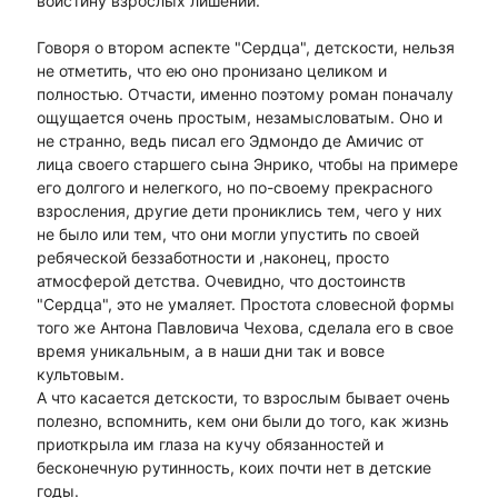
воистину взрослых лишений.
Говоря о втором аспекте "Сердца", детскости, нельзя
не отметить, что ею оно пронизано целиком и
полностью. Отчасти, именно поэтому роман поначалу
ощущается очень простым, незамысловатым. Оно и
не странно, ведь писал его Эдмондо де Амичис от
лица своего старшего сына Энрико, чтобы на примере
его долгого и нелегкого, но по-своему прекрасного
взросления, другие дети прониклись тем, чего у них
не было или тем, что они могли упустить по своей
ребяческой беззаботности и ,наконец, просто
атмосферой детства. Очевидно, что достоинств
"Сердца", это не умаляет. Простота словесной формы
того же Антона Павловича Чехова, сделала его в свое
время уникальным, а в наши дни так и вовсе
культовым.
А что касается детскости, то взрослым бывает очень
полезно, вспомнить, кем они были до того, как жизнь
приоткрыла им глаза на кучу обязанностей и
бесконечную рутинность, коих почти нет в детские
годы.