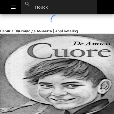
search
menu
Сердца Эдмондо де Амичиса | Appi Retelling