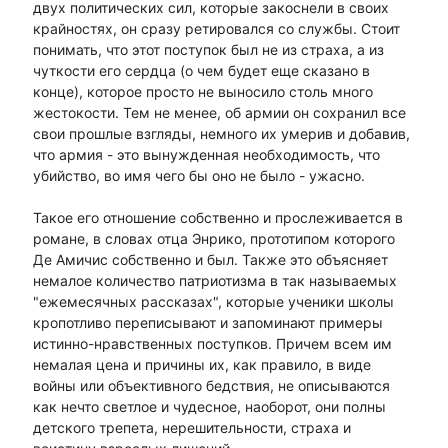
двух политических сил, которые закоснели в своих
крайностях, он сразу ретировался со службы. Стоит
понимать, что этот поступок был не из страха, а из
чуткости его сердца (о чем будет еще сказано в
конце), которое просто не выносило столь много
жестокости. Тем не менее, об армии он сохранил все
свои прошлые взгляды, немного их умерив и добавив,
что армия - это вынужденная необходимость, что
убийство, во имя чего бы оно не было - ужасно.
Такое его отношение собственно и прослеживается в
романе, в словах отца Энрико, прототипом которого
Де Амичис собственно и был. Также это объясняет
немалое количество патриотизма в так называемых
"ежемесячных рассказах", которые ученики школы
кропотливо переписывают и запоминают примеры
истинно-нравственных поступков. Причем всем им
немалая цена и причины их, как правило, в виде
войны или объективного бедствия, не описываются
как нечто светлое и чудесное, наоборот, они полны
детского трепета, нерешительности, страха и