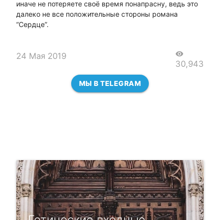
иначе не потеряете своё время понапрасну, ведь это
далеко не все положительные стороны романа
“Сердце”.
visibility
24 Мая 2019
30,943
МЫ В TELEGRAM
Готические входные