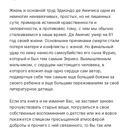
Жизнь и основной труд Эдмондо де Амичиса одни из
немногих ненавязчивых, простых, но не лишенных
сути, примеров истинной нравственности и
человечности, в противовес тому, с чем мы обычно
сталкиваемся в наше время. Де Амичис умер на 61
год своей жизни. Основными причинами смерти стали
потеря матери и конфликты с женой. Но финальный
удар по нему нанесло самоубийство его сына Фурио,
который и был тем самым Энрико. Вымышленным
мальчиком, с сердцем настоящего человека, в
которого вложил еще одно сердце сам автор,
подвергнув себя тем самым еще большей боязни за
своего ребенка и еще большим переживаниям за своё
литературное детище.
Если эта книга и не изменит Вас, не заставит заново
прочувствовать старые вещи, погрузиться в свои
собственные воспоминания о детстве или же и вовсе
покажется слишком пресыщенной атмосферой
доброты и прочего с ней связанного, то Вы так или