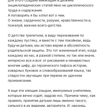
для этого создана Википедия и дюжина
энциклопедических статей явно не циклопического
труда и содержания.
А поговорить я бы хотел вот о чем.
О жизни, сердечности, разуме, нравственности и,
пожалуй, важнее всего-детстве.
О детстве трепетном, в виду переживания по
каждому пустяку, и вместе с тем покойном, ведь
будучи детьми, мы истово верим в абсолютность
родительской защиты. Это тот жизненный этап, когда
каждому из нас, в разной степени, но так или иначе,
интересно все и вся: от рисования и ненавистных
многим цифр, до героического пафоса истории,
коварных буковок и словообразований языка, так
сладостно звучащих при первом их удачном
произнесении.
А еще эти злющие злыдни, именуемые учителями,
которые вечно ходят, задрав нос. Причина чему, как
правило, принятие детьми лишь именно такого,
сильного в их видении, авторитета. И, наконец,