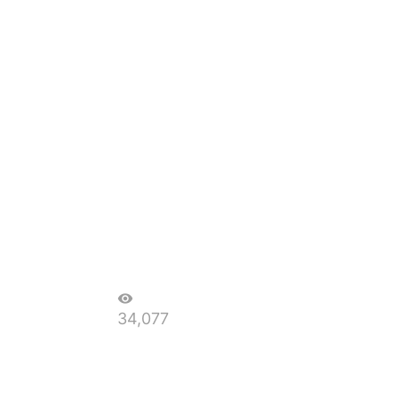
visibility
34,077