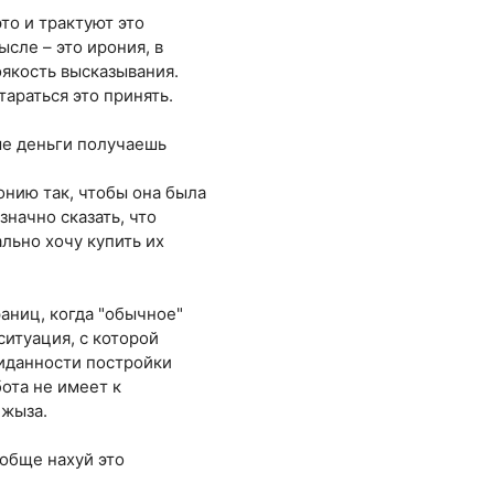
это и трактуют это
сле – это ирония, в
оякость высказывания.
тараться это принять.
ные деньги получаешь
онию так, чтобы она была
значно сказать, что
ально хочу купить их
раниц, когда "обычное"
ситуация, с которой
жиданности постройки
бота не имеет к
 жыза.
ообще нахуй это