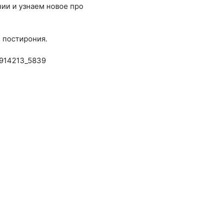
ии и узнаем новое про
е постирония.
47914213_5839