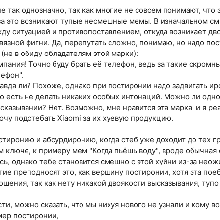
не так однозначно, так как многие не совсем понимают, что 
-за это возникают тупые несмешные мемы. В изначальном смы
жду ситуацией и противопоставлением, откуда возникает дв
вязной фигни. Да, перепутать сложно, понимаю, но надо пос
(не в обиду обладателям этой марки):
мпания! Точно буду брать её телефон, ведь за такие скром
ефон".
равда ли? Похоже, однако при постиронии надо задвигать ир
о есть не делать никаких особых интонаций. Можно ли одно
сказывании? Нет. Возможно, мне нравится эта марка, и я ре
хочу подстебать Xiaomi за их хуевую продукцию.
стиронию и абсурдиронию, когда стеб уже доходит до тех г
 ключе, к примеру мем "Когда пьёшь воду", вроде обычная 
ись, однако тебе становится смешно с этой хуйни из-за нео
ие преподносят это, как вершину постиронии, хотя эта пое
ошения, так как нету никакой двоякости высказывания, тупо
ти, можно сказать, что мы нихуя нового не узнали и кому в
мер постиронии,