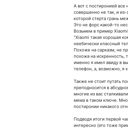
А вот с постиронией все 
совершенно не так, и из
которой стерта грань ме
Это не форс какой-то нес
Возьмем в пример Xiaomi 
"Xiaomi такая хорошая ко
неебически классный тел
Похоже на сарказм, не п
похожа на искренность, т
именно я имел ввиду в вы
телефон, а, возможно, я 
Также не стоит путать по
преподносится в абсудном
многие из вас сталкивал
мема в таком ключе. Мног
постиронии никакого отн
Подводя итоги первой час
интересно (это тоже при