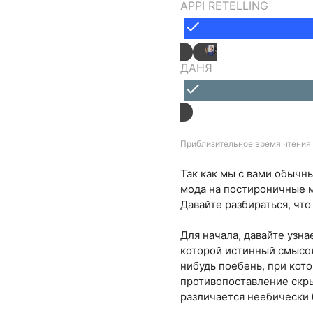
APPI RETELLING
done
ДАНЯ
done
Приблизительное время чтения 
Так как мы с вами обычн
мода на постироничные м
Давайте разбираться, что
Для начала, давайте узна
которой истинный смысол
нибудь поебень, при кот
противопоставление скры
различается неебически 