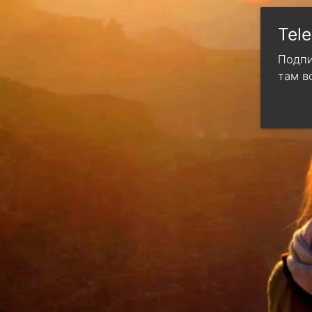
Tel
Подпи
там в