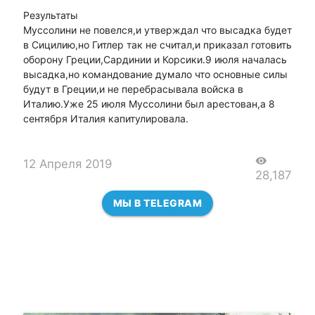
Результаты
Муссолини не повелся,и утверждал что высадка будет
в Сицилию,но Гитлер так не считал,и приказал готовить
оборону Греции,Сардинии и Корсики.9 июля началась
высадка,но командование думало что основные силы
будут в Греции,и не перебрасывала войска в
Италию.Уже 25 июля Муссолини был арестован,а 8
сентября Италия капитулировала.
visibility
12 Апреля 2019
28,187
МЫ В TELEGRAM