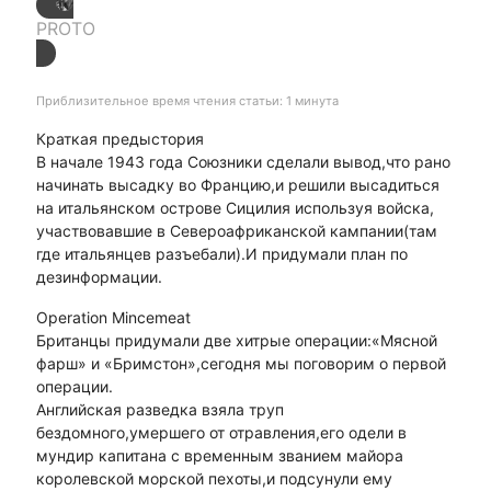
PROTO
Приблизительное время чтения статьи: 1 минута
Краткая предыстория
В начале 1943 года Союзники сделали вывод,что рано
начинать высадку во Францию,и решили высадиться
на итальянском острове Сицилия используя войска,
участвовавшие в Североафриканской кампании(там
где итальянцев разъебали).И придумали план по
дезинформации.
Operation Mincemeat
Британцы придумали две хитрые операции:«Мясной
фарш» и «Бримстон»,сегодня мы поговорим о первой
операции.
Английская разведка взяла труп
бездомного,умершего от отравления,его одели в
мундир капитана с временным званием майора
королевской морской пехоты,и подсунули ему