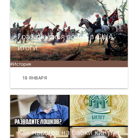
Гражданская война в США:
итоги
#История
19 ЯНВАРЯ
ЧИТАТЬ
Как немцев на бабки кинули