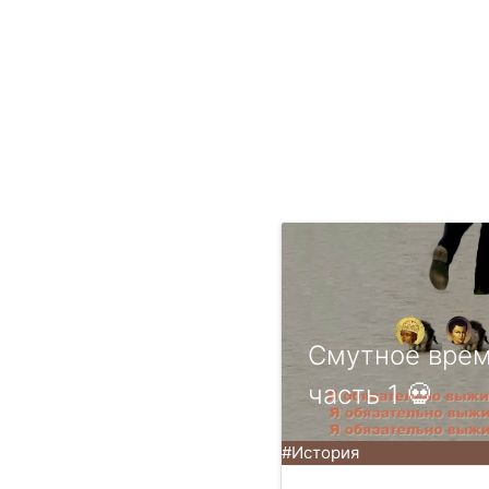
Смутное врем
часть 1 💀
#История