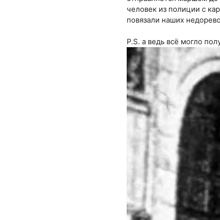
человек из полиции с ка
повязали наших недорево
P.S. а ведь всё могло пол