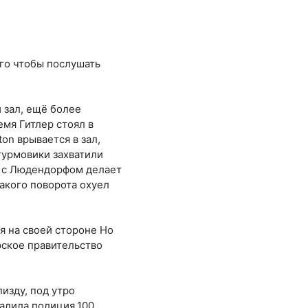
ого чтобы послушать
 зал, ещё более
емя Гитлер стоял в
on врывается в зал,
штурмовики захватили
те с Людендорфом делает
акого поворота охуел
ся на своей стороне Но
рское правительство
пизду, под утро
адила полиция.100