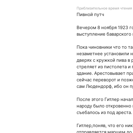
Приблизительное время чтения 
Пивной путч
Вечером 8 ноября 1923 г
выступление баварского 
Пока чиновники что то т
незаметнее установили на
дверях с кружкой пива в 
стреляет из пистолета и 
здание. Арестовывает пр
сейчас переворот и позж
сам Людендорф, ибо он п
После этого Гитлер начал
народу было откровенно п
съебалось из под ареста.
Гитлер,поняв, что его ник
отправляется маршем до