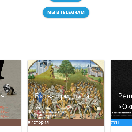
МЫ В TELEGRAM
я:
Битва тридцати
Реш
⚔️
«Ок
#История
#ИТ