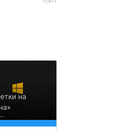
17,811
етки на
на»