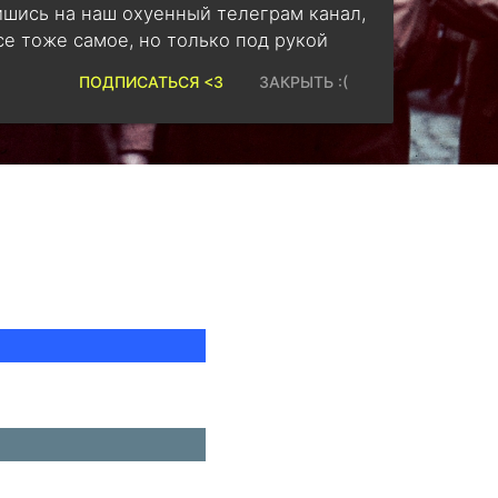
шись на наш охуенный телеграм канал,
се тоже самое, но только под рукой
ПОДПИСАТЬСЯ <3
ЗАКРЫТЬ :(