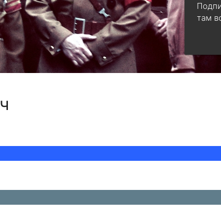
Подпи
там в
тч