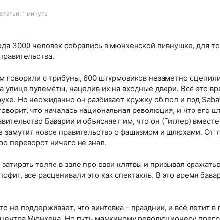
статьи: 1 минута
ода 3000 человек собрались в мюнхенской пивнушке, для т
правительства.
ам говорили с трибуны, 600 штурмовиков незаметно оцепили
 улице пулемёты, нацелив их на входные двери. Всё это вр
руке. Но неожиданно он разбивает кружку об пол и под Sabat
говорит, что началась национальная революция, и что его 
авительство Баварии и объясняет им, что он (Гитлер) вмес
е замутит новое правительство с фашизмом и шлюхами. От т
ро переворот ничего не знал.
 затирать толпе в зале про свои клятвы и призывал сражать
офиг, все расценивали это как спектакль. В это время бава
то не поддерживает, что винтовка - праздник, и всё летит в 
 центра Мюнхена. Но путь мамкиному революционеру прегр