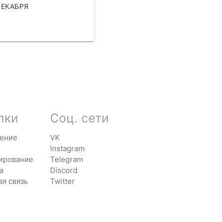
ДЕКАБРЯ
АТЬ
лки
Соц. сети
ение
VK
Instagram
ирование
Telegram
а
Discord
ая связь
Twitter