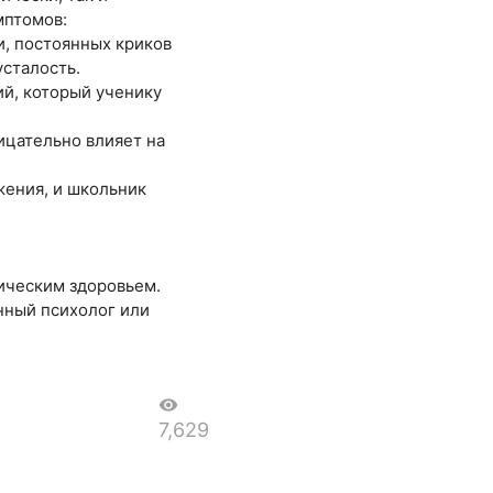
мптомов:
и, постоянных криков
усталость.
ий, который ученику
ицательно влияет на
жения, и школьник
ическим здоровьем.
нный психолог или
visibility
7,629