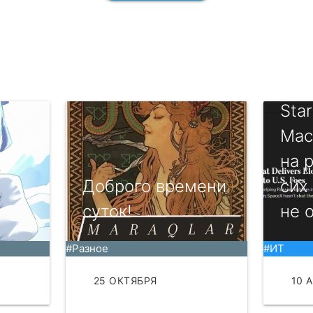
Sta
Мас
на 
Доброго времени
сих
суток!
не о
#Разное
#ИТ
ТЬ
25 ОКТЯБРЯ
10 
ЧИТАТЬ