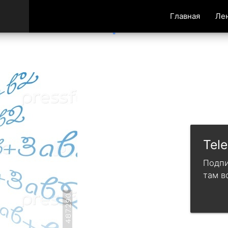
Главная
Ле
Tel
Подпи
там в