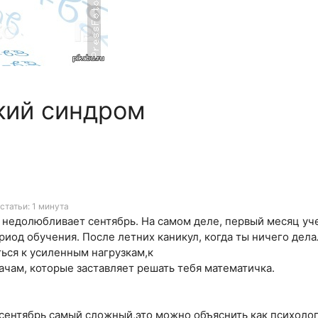
кий синдром
статьи: 1 минута
 недолюбливает сентябрь. На самом деле, первый месяц уч
иод обучения. После летних каникул, когда ты ничего делал
ться к усиленным нагрузкам,к
чам, которые заставляет решать тебя математичка.
ентябрь самый сложный,это можно объяснить как психолог