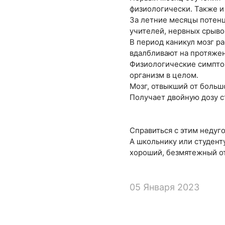
физиологически. Также и
За летние месяцы потенц
учителей, нервных срывов
В период каникул мозг ра
вдалбливают на протяжен
Физиологические симптом
организм в целом.
Мозг, отвыкший от больш
Получает двойную дозу с
Справиться с этим неду
А школьнику или студен
хороший, безмятежный от
05 Января 2023