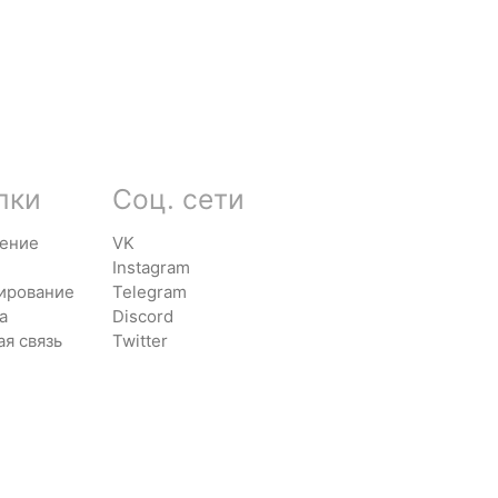
лки
Соц. сети
ение
VK
Instagram
ирование
Telegram
а
Discord
ая связь
Twitter