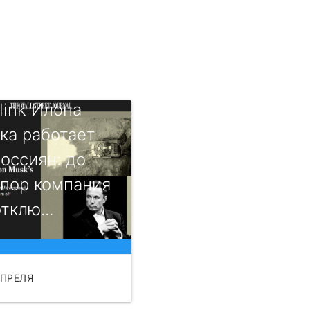
rlink Илона
ка работает
россиян: до
 пор компания
тклю...
АПРЕЛЯ
ЧИТАТЬ