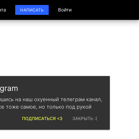
нта
Войти
НАПИСАТЬ
egram
шись на наш охуенный телеграм канал,
се тоже самое, но только под рукой
ПОДПИСАТЬСЯ <3
ЗАКРЫТЬ :(