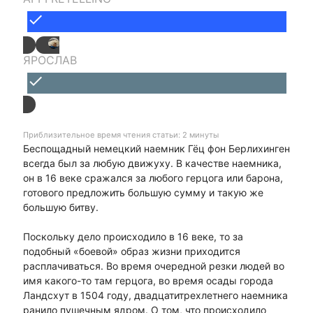
done
ЯРОСЛАВ
done
Приблизительное время чтения статьи: 2 минуты
Беспощадный немецкий наемник Гёц фон Берлихинген
всегда был за любую движуху. В качестве наемника,
он в 16 веке сражался за любого герцога или барона,
готового предложить большую сумму и такую же
большую битву.
Поскольку дело происходило в 16 веке, то за
подобный «боевой» образ жизни приходится
расплачиваться. Во время очередной резки людей во
имя какого-то там герцога, во время осады города
Ландсхут в 1504 году, двадцатитрехлетнего наемника
ранило пушечным ядром. О том, что происходило