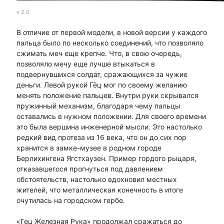
v 2.0
В отличие от первой модели, в новой версии у каждого
пальца было по несколько соединений, что позволяло
сжимать меч еще крепче. Что, в свою очередь,
позволяло мечу еще лучше втыкаться в
подвернувшихся солдат, сражающихся за чужие
деньги. Левой рукой Гёц мог по своему желанию
менять положение пальцев. Внутри руки скрывался
пружинный механизм, благодаря чему пальцы
оставались в нужном положении. Для своего времени
это была вершина инженерной мысли. Это настолько
редкий вид протеза из 16 века, что он до сих пор
хранится в замке-музее в родном городе
Берлихингена Ягстхаузен. Пример гордого рыцаря,
отказавшегося прогнуться под давлением
обстоятельств, настолько вдохновил местных
жителей, что металлическая конечность в итоге
очутилась на городском гербе.
«Гец Железная Рука» продолжал сражаться до