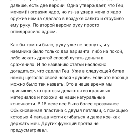
дальше, есть две версии. Одна утверждает, что Гец
мечем(!) отразил ядро, но из-за удара меча о ядро
оружие немца сделало в воздухе сальто и отрубило
ему руку. По второй версии руку просто
отпидорасило ядром.
Как бы там ни было, руку уже не вернуть, и у
наемника было только два варианта: либо на покой,
либо искать другой способ лутать деньги в
сражениях. И по названию статьи несложно
догадаться, что сделал Гец. Уже в следующей битве
немец щеголял своей новой «рукой». Если это вообще
можно было так назвать. Это в наше время мы
привыкли, что протезы делаются из красивых
материалов и похожи на наши натуральные
конечности. В 16 веке все было более прозаичнее
Обыкновенная пластина с двумя петлями, с помощью
которых 4 пальца могли сгибаться и даже кое-как
держать меч. Других функций протез не
предусматривал.