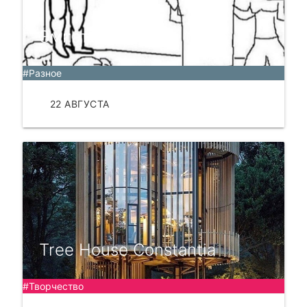
Эмпатия 🤼‍♂
#Разное
22 АВГУСТА
ЧИТАТЬ
Tree House Constantia
#Творчество