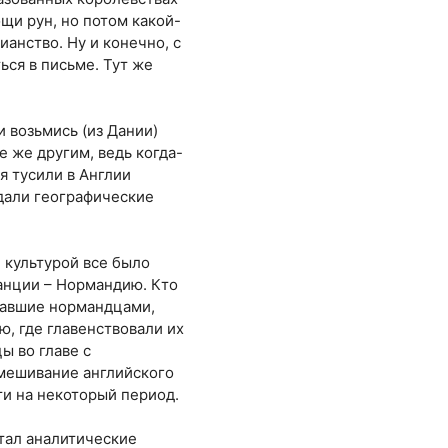
ощи рун, но потом какой-
ианство. Ну и конечно, с
ься в письме. Тут же
 возьмись (из Дании)
 же другим, ведь когда-
я тусили в Англии
 дали географические
и культурой все было
ранции – Нормандию. Кто
ставшие нормандцами,
, где главенствовали их
ы во главе с
емешивание английского
ти на некоторый период.
етал аналитические