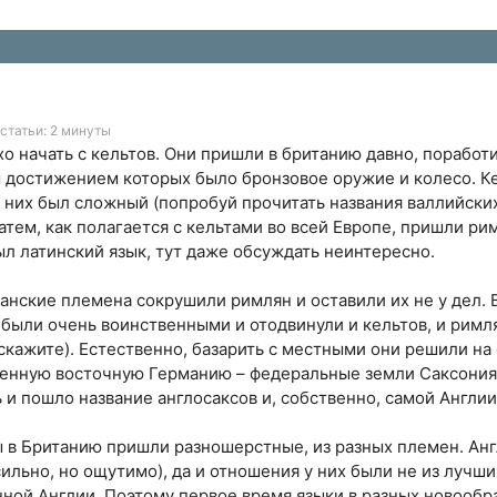
статьи: 2 минуты
хо начать с кельтов. Они пришли в британию давно, порабо
 достижением которых было бронзовое оружие и колесо. К
у них был сложный (попробуй прочитать названия валлийских
атем, как полагается с кельтами во всей Европе, пришли ри
был латинский язык, тут даже обсуждать неинтересно.
манские племена сокрушили римлян и оставили их не у дел. 
были очень воинственными и отодвинули и кельтов, и римл
 скажите). Естественно, базарить с местными они решили на
менную восточную Германию – федеральные земли Саксония 
ь и пошло название англосаксов и, собственно, самой Англии
ы в Британию пришли разношерстные, из разных племен. Англ
сильно, но ощутимо), да и отношения у них были не из лучших
ной Англии. Поэтому первое время языки в разных новообр