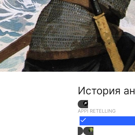
История ан
APPI RETELLING
done