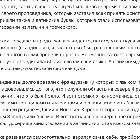
 у них, как и у всех германцев была первое время при пом
своего проповедника, который заставил всех принять христ
ришли также и латинские буквы, которые стали использоват
твований из латыни и греческого.
ких государств продолжалась недолго, потому что откуда ни
манцы (скандинавы), язык которых был родственным, но все
а долгое время провели порознь. Норманны какое-то врем
 она уже объединилась), смешивали свой язык с Английским,
 в общем, чувствовали себя как дома.
андинавы долго воевали с французами (у которых с языком 
оге довоевались до того, что получили область на севере Ф
помнит, что это был Ролло. И вот потомки этих норманнов, 
зскими женщинами и мужчинами и решили завоевать Англию
 общей родине – Дании и Новегии. Короче говоря, нормандц
ем Заполучили Англию. И вот тут началось очередное пер
 дал дохерища заимствований в английский, став языком зна
же развивался самостоятельно, варился сам в себе, приобр