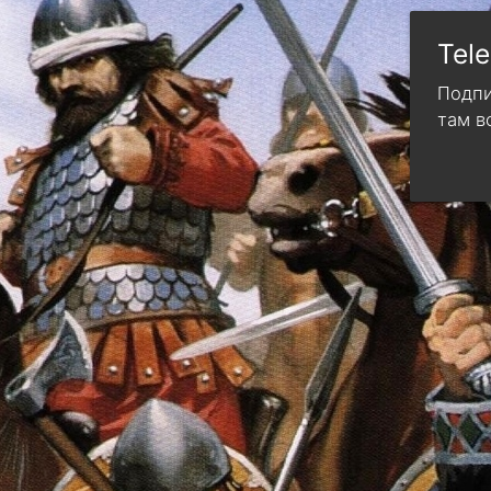
Tel
Подпи
там в