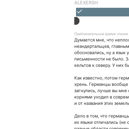
ALEXERSH
done
Приблизительное время чтения 
Думается мне, что непло
неандертальцев, главным
обосновались, ну а язык 
письменности не было. З
кельтов к северу. У них 
Как известно, потом гер
хрень. Германцы вообще 
загнулись, лучше вы мне
корнями уходил в совре
и от названия этих земел
Дело в том, что германц
их языки отличались (не 
разные области современ