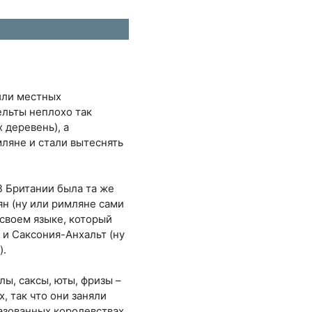
тили местных
ельты неплохо так
 деревень), а
мляне и стали вытеснять
В Британии была та же
ян (ну или римляне сами
 своем языке, который
и Саксония-Анхальт (ну
).
ы, саксы, юты, фризы –
, так что они заняли
азованных королевствах