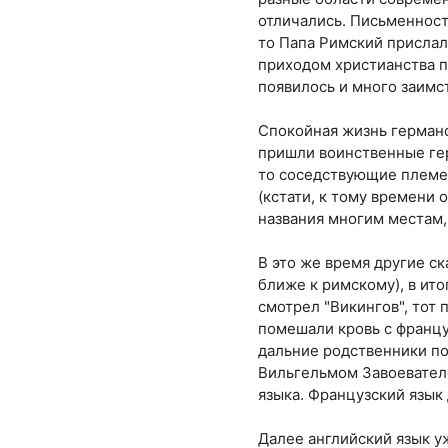
отличались. Письменность
то Папа Римский прислал 
приходом христианства п
появилось и много заимс
Спокойная жизнь германс
пришли воинственные гер
то соседствующие племен
(кстати, к тому времени
названия многим местам,
В это же время другие ск
ближе к римскому), в ит
смотрел "Викингов", тот 
помешали кровь с францу
дальние родственники по
Вильгельмом Завоевател
языка. Французский язык
Далее английский язык у