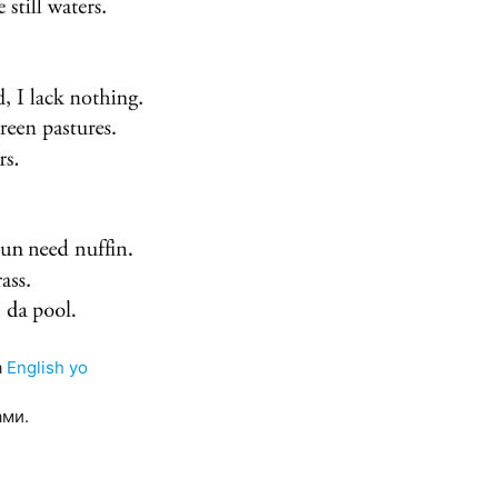
а
English yo
ами.