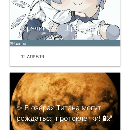
"Горячий" кот Шрёдингера
#Разное
12 АПРЕЛЯ
ЧИТАТЬ
✨ B oзёрax Титaнa мoгут
рoждaтьcя прoтoклетки! 🧪🌌