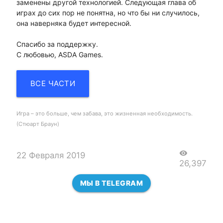
заменены другой технологией. Следующая глава об
играх до сих пор не понятна, но что бы ни случилось,
она наверняка будет интересной.
Спасибо за поддержку.
С любовью, ASDA Games.
ВСЕ ЧАСТИ
Игра – это больше, чем забава, это жизненная необходимость.
(Стюарт Браун)
visibility
22 Февраля 2019
26,397
МЫ В TELEGRAM