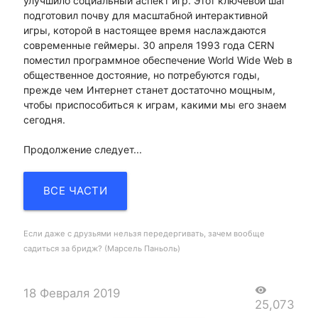
улучшило социальный аспект игр. Этот ключевой шаг
подготовил почву для масштабной интерактивной
игры, которой в настоящее время наслаждаются
современные геймеры. 30 апреля 1993 года CERN
поместил программное обеспечение World Wide Web в
общественное достояние, но потребуются годы,
прежде чем Интернет станет достаточно мощным,
чтобы приспособиться к играм, какими мы его знаем
сегодня.
Продолжение следует...
ВСЕ ЧАСТИ
Если даже с друзьями нельзя передергивать, зачем вообще
садиться за бридж? (Марсель Паньоль)
visibility
18 Февраля 2019
25,073