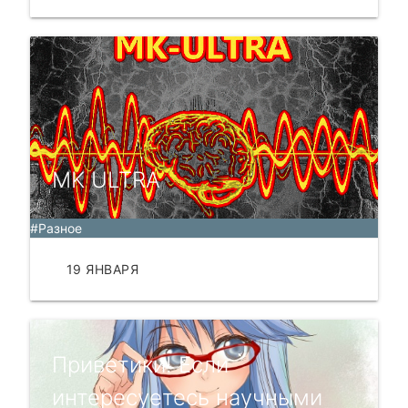
MK ULTRA
#Разное
19 ЯНВАРЯ
ЧИТАТЬ
Приветики! Если
интересуетесь научными