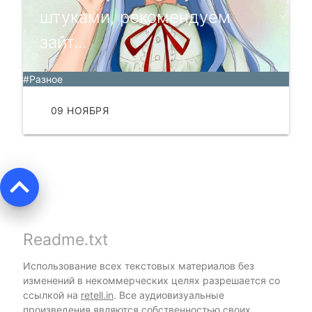
штуками, рекомендуем
зайт...
#Разное
09 НОЯБРЯ
ЧИТАТЬ
keyboard_arrow_up
Readme.txt
Использование всех текстовых материалов без
изменений в некоммерческих целях разрешается со
ссылкой на
retell.in
. Все аудиовизуальные
произведения являются собственностью своих