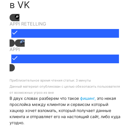
в VK
APPI RETELLING
done
APPI
done
Приблизительное время чтения статьи: 3 минуты
Данный материал опубликован с целью обезопасить пользователя
от возможных угроз из вне
В двух словах разберем что такое
фишинг,
это некая
прослойка между клиентом и сервисом который
хацкер хочет взломать, который получает данные
клиента и отправляет его на настоящий сайт, либо куда
угодно.