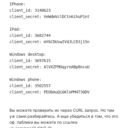
IPhone:
client_id: 3140623
client_secret: VeWdmVclDCtn6ihuP1nt
IPad:
client_id: 3682744
client_secret: mY6CDUswIVdJLCD3j15n
Windows desktop:
client_id: 3697615
client_secret: AlVXZFMUqyrnABp8ncuU
Windows phone:
client_id: 3502557
client_secret: PEObAuQi6KloPM4T30DV
Вы можете проверить их через CURL запрос. Но там
уж сами разбирайтесь. А еще убедиться в том, что это
оф. паблики вы можете по ссылке