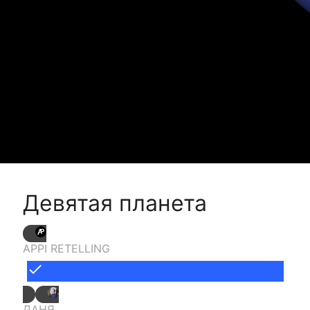
Девятая планета
APPI RETELLING
done
ДАНЯ