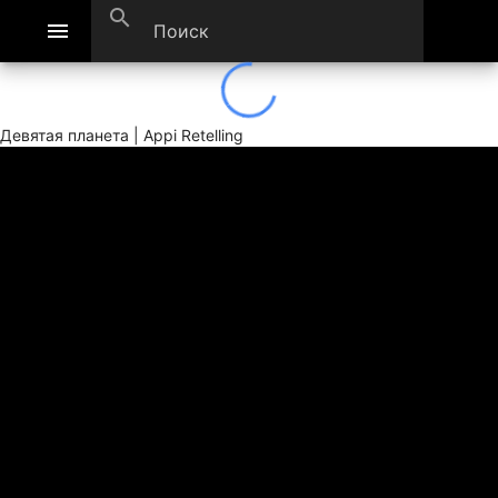
search
menu
Девятая планета | Appi Retelling