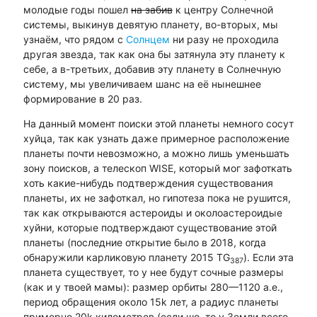
молодые годы пошел
на забив
к центру Солнечной
системы, выкинув девятую планету, во-вторых, мы
узнаём, что рядом с
Солнцем
ни разу не проходила
другая звезда, так как она бы затянула эту планету к
себе, а в-третьих, добавив эту планету в Солнечную
систему, мы увеличиваем шанс на её нынешнее
формирование в 20 раз.
На данный момент поиски этой планеты немного сосут
хуйца, так как узнать даже примерное расположение
планеты почти невозможно, а можно лишь уменьшать
зону поисков, а телескоп WISE, который мог зафоткать
хоть какие-нибудь подтверждения существования
планеты, их не зафоткал, но гипотеза пока не рушится,
так как открываются астероиды и околоастероидые
хуйни, которые подтверждают существование этой
планеты (последние открытие было в 2018, когда
обнаружили карликовую планету 2015 TG
). Если эта
387
планета существует, то у нее будут сочные размеры
(как и у твоей мамы): размер орбиты 280—1120 а.е.,
период обращения около 15k лет, а радиус планеты
примерно 20k километров (если шо, то у Земли всего