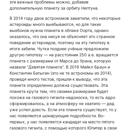
эти важные проблемы можно, добавив
дополнительную планету за орбиту Нептуна.
В 2014 году двое астрономов заметили, что некоторые
астероиды много выебываются, но для таких
выебонов нужна планета в облаке Оорта, однако
оказалось, что она нихуя не объясняет это странное
поведение астероидов, поэтому на эту гипотезу в
итоге забили. Чутка позднее учёные предложили
другую гипотезу — на расстоянии 250 а.е. вращается
планета с размерами от Марса до Урана, которую
назвали "Девятая планета". В 2016 Майкл Браун и
Константин Батыгин (это не те астрономы из 2014),
проведя много тестов, пришли к выводу, что эта
планета определенно должна существовать. Эта
планета крута тем, что своими размерами будет
похожа на газового гиганта-недоноска, то есть ядро
сформировалось, а на атмосферу не хватило — дед
уже успел доесть. Если эта планета существует, то у
нас появляются шокирующие подробности. Во-
первых, у нас появляется кандидат на место пятого
газового гиганта, с помощью которого Юпитер в свои