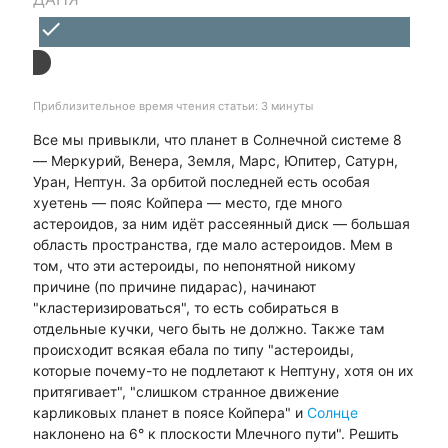
done
Приблизительное время чтения статьи: 3 минуты
Все мы привыкли, что планет в Солнечной системе 8
— Меркурий, Венера, Земля, Марс, Юпитер, Сатурн,
Уран, Нептун. За орбитой последней есть особая
хуетень — пояс Койпера — место, где много
астероидов, за ним идёт рассеянный диск — большая
область пространства, где мало астероидов. Мем в
том, что эти астероиды, по непонятной никому
причине (по причине пидарас), начинают
"кластеризироваться", то есть собираться в
отдельные кучки, чего быть не должно. Также там
происходит всякая ебала по типу "астероиды,
которые почему-то не подлетают к Нептуну, хотя он их
притягивает", "слишком странное движение
карликовых планет в поясе Койпера" и
Солнце
наклонено на 6° к плоскости Млечного пути". Решить