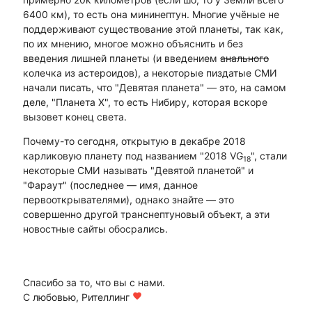
6400 км), то есть она мининептун. Многие учёные не
поддерживают существование этой планеты, так как,
по их мнению, многое можно объяснить и без
введения лишней планеты (и введением
анального
колечка из астероидов), а некоторые пиздатые СМИ
начали писать, что "Девятая планета" — это, на самом
деле, "Планета X", то есть Нибиру, которая вскоре
вызовет конец света.
Почему-то сегодня, открытую в декабре 2018
карликовую планету под названием "2018 VG
", стали
18
некоторые СМИ называть "Девятой планетой" и
"Фараут" (последнее — имя, данное
первооткрывателями), однако знайте — это
совершенно другой транснептуновый объект, а эти
новостные сайты обосрались.
Спасибо за то, что вы с нами.
С любовью, Рителлинг
favorite