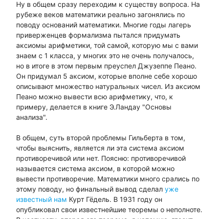
Ну в общем сразу переходим к существу вопроса. На
рубеже веков математики реально загонялись по
поводу оснований математики. Многие годы лагерь
приверженцев формализма пытался придумать
аксиомы арифметики, той самой, которую мы с вами
знаем с 1 класса, у многих это не очень получалось,
но в итоге в этом первым преуспел Джузеппе Пеано.
Он придумал 5 аксиом, которые вполне себе хорошо
описывают множество натуральных чисел. Из аксиом
Пеано можно вывести всю арифметику, что, к
примеру, делается в книге Э.Ландау "Основы
анализа".
В общем, суть второй проблемы Гильберта в том,
чтобы выяснить, является ли эта система аксиом
противоречивой или нет. Поясню: противоречивой
называется система аксиом, в которой можно
вывести противоречие. Математики много срались по
этому поводу, но финальный вывод сделал
уже
известный нам
Курт Гёдель. В 1931 году он
опубликовал свои известнейшие теоремы о неполноте.