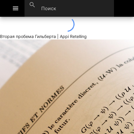
search
menu
Вторая пробема Гильберта | Appi Retelling