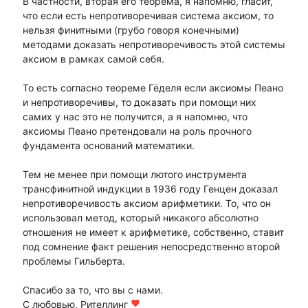
В частности, вторая его теорема, я напомню, гласит,
что если есть непротиворечивая система аксиом, то
нельзя финитными (грубо говоря конечными)
методами доказать непротиворечивость этой системы
аксиом в рамках самой себя.
То есть согласно теореме Гёделя если аксиомы Пеано
и непротиворечивы, то доказать при помощи них
самих у нас это не получится, а я напомню, что
аксиомы Пеано претендовали на роль прочного
фундамента оснований математики.
Тем не менее при помощи лютого инструмента
трансфинитной индукции в 1936 году Генцен доказал
непротиворечивость аксиом арифметики. То, что он
использовал метод, который никакого абсолютно
отношения не имеет к арифметике, собственно, ставит
под сомнение факт решения непосредственно второй
проблемы Гильберта.
Спасибо за то, что вы с нами.
С любовью, Рителлинг
favorite