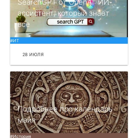
SearchGPT от OpenAI: ИИ-
ассистент, который знает
все
#ИТ
28 ИЮЛЯ
ЧИТАТЬ
Подробнее про календарь
майя
#История