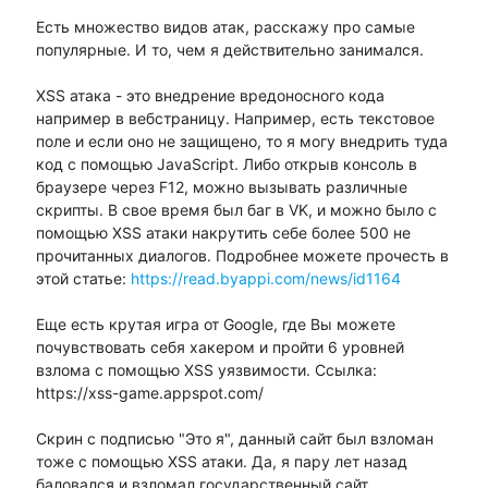
Есть множество видов атак, расскажу про самые
популярные. И то, чем я действительно занимался.
XSS атака - это внедрение вредоносного кода
например в вебстраницу. Например, есть текстовое
поле и если оно не защищено, то я могу внедрить туда
код с помощью JavaScript. Либо открыв консоль в
браузере через F12, можно вызывать различные
скрипты. В свое время был баг в VK, и можно было с
помощью XSS атаки накрутить себе более 500 не
прочитанных диалогов. Подробнее можете прочесть в
этой статье:
https://read.byappi.com/news/id1164
Еще есть крутая игра от Google, где Вы можете
почувствовать себя хакером и пройти 6 уровней
взлома с помощью XSS уязвимости. Ссылка:
https://xss-game.appspot.com/
Скрин с подписью "Это я", данный сайт был взломан
тоже с помощью XSS атаки. Да, я пару лет назад
баловался и взломал государственный сайт