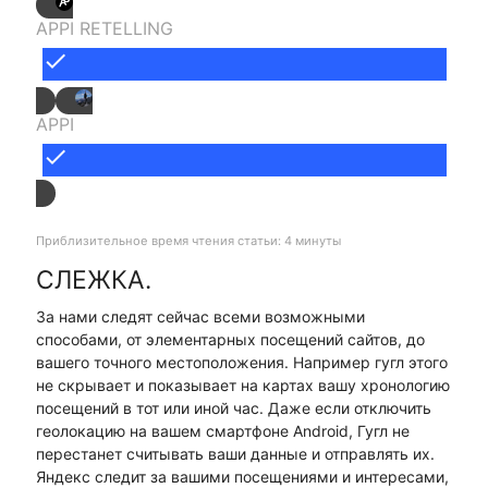
APPI RETELLING
done
APPI
done
Приблизительное время чтения статьи: 4 минуты
СЛЕЖКА.
За нами следят сейчас всеми возможными
способами, от элементарных посещений сайтов, до
вашего точного местоположения. Например гугл этого
не скрывает и показывает на картах вашу хронологию
посещений в тот или иной час. Даже если отключить
геолокацию на вашем смартфоне Android, Гугл не
перестанет считывать ваши данные и отправлять их.
Яндекс следит за вашими посещениями и интересами,