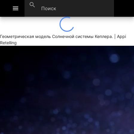
search
menu
Геометрическая модель Солнечной системы Кеплера. | Appi
Retelling