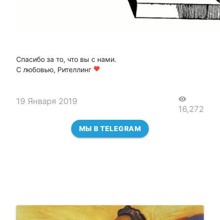
Спасибо за то, что вы с нами.
С любовью, Рителлинг
favorite
visibility
19 Января 2019
16,272
МЫ В TELEGRAM