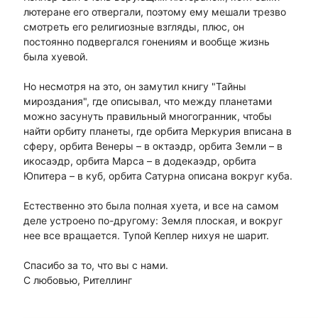
лютеране его отвергали, поэтому ему мешали трезво
смотреть его религиозные взгляды, плюс, он
постоянно подвергался гонениям и вообще жизнь
была хуевой.
Но несмотря на это, он замутил книгу "Тайны
мироздания", где описывал, что между планетами
можно засунуть правильный многогранник, чтобы
найти орбиту планеты, где орбита Меркурия вписана в
сферу, орбита Венеры – в октаэдр, орбита Земли – в
икосаэдр, орбита Марса – в додекаэдр, орбита
Юпитера – в куб, орбита Сатурна описана вокруг куба.
Естественно это была полная хуета, и все на самом
деле устроено по-другому: Земля плоская, и вокруг
нее все вращается. Тупой Кеплер нихуя не шарит.
Спасибо за то, что вы с нами.
С любовью, Рителлинг