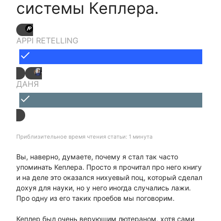
системы Кеплера.
APPI RETELLING
done
ДАНЯ
done
Приблизительное время чтения статьи: 1 минута
Вы, наверно, думаете, почему я стал так часто
упоминать Кеплера. Просто я прочитал про него книгу
и на деле это оказался нихуевый поц, который сделал
дохуя для науки, но у него иногда случались лажи.
Про одну из его таких проебов мы поговорим.
Кеплер был очень верующим лютераном, хотя сами