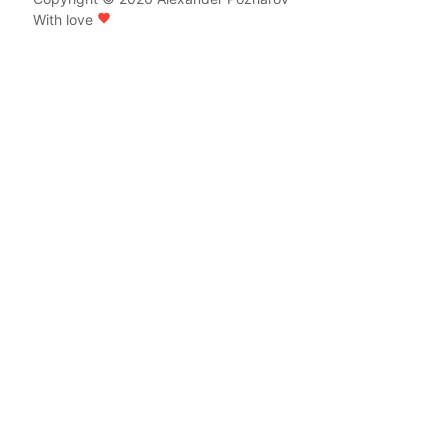
With love
favorite