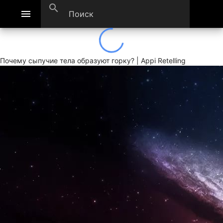
search
menu
Почему сыпучие тела образуют горку? | Appi Retelling