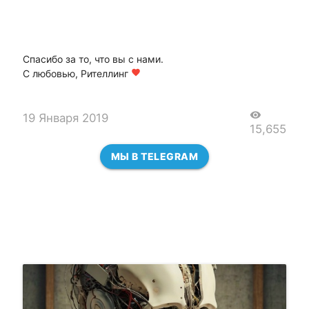
Спасибо за то, что вы с нами.
С любовью, Рителлинг
favorite
visibility
19 Января 2019
15,655
МЫ В TELEGRAM