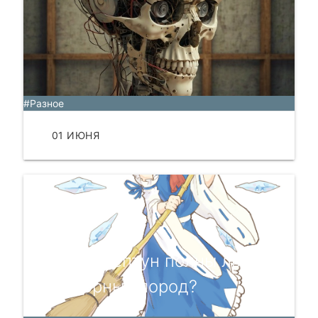
#Разное
01 ИЮНЯ
ЧИТАТЬ
Уран и Нептун полны льда
или горных пород?