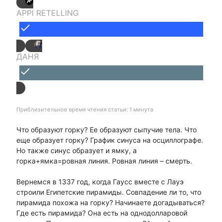
APPI RETELLING
done
ДАНЯ
done
Приблизительное время чтения статьи: 1 минута
Что образуют горку? Ее образуют сыпучие тела. Что
еще образует горку? График синуса на осциллографе.
Но также синус образует и ямку, а
горка+ямка=ровная линия. Ровная линия – смерть.
Вернемся в 1337 год, когда Гаусс вместе с Лауэ
строили Египетские пирамиды. Совпадение ли то, что
пирамида похожа на горку? Начинаете догадываться?
Где есть пирамида? Она есть на однодолларовой