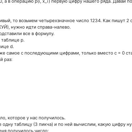
, а в операцию p(i, x_i) первую цифру нашего ряда. Давай п
нивый, то возьмем четырехзначное число 1234. Как пишут 2
УЙ), нужно идти справа-налево.
 подставили все в формулу.
о таблице p.
лице d.
е самое с последующими цифрами, только вместо с = 0 став
й раз:
сло, которое у нас получилось.
 одну таблицу (3 пикча) и по ней вычислим, какую цифру н
меня получилось число: