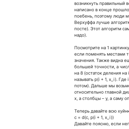
возникнуть правильный в
написано в конце прошло
поебень, поэтому люди м
Верхуффа лучше алгоритм
посте). Этот алгоритм са
надо).
Посмотрите на 1 картинку
если поменять местами те
значения. Также видна ещ
большей точности, а чис
на 8 (остаток деления на 
называть p(i + 1, x_i). Г
потом). Дальше мы возьм
относительно главной диа
х, а столбцы – y, а саму 
Теперь давайте всю хуйню
c = d(c, p(i + 1, x_i))
Давайте поясню, если неп