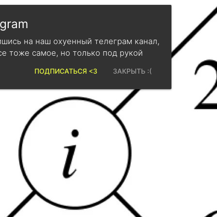
egram
шись на наш охуенный телеграм канал,
се тоже самое, но только под рукой
ПОДПИСАТЬСЯ <3
ЗАКРЫТЬ :(