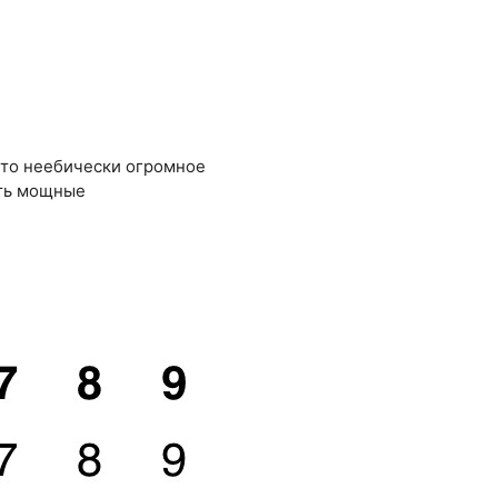
осто неебически огромное
сть мощные