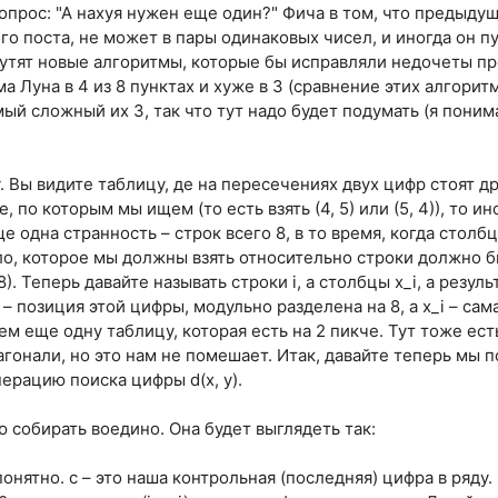
опрос: "А нахуя нужен еще один?" Фича в том, что предыдущ
го поста, не может в пары одинаковых чисел, и иногда он п
утят новые алгоритмы, которые бы исправляли недочеты п
а Луна в 4 из 8 пунктах и хуже в 3 (сравнение этих алгори
мый сложный их 3, так что тут надо будет подумать (я поним
. Вы видите таблицу, де на пересечениях двух цифр стоят д
, по которым мы ищем (то есть взять (4, 5) или (5, 4)), то 
е одна странность – строк всего 8, в то время, когда столбц
ло, которое мы должны взять относительно строки должно 
8). Теперь давайте называть строки i, а столбцы x_i, а резул
де i – позиция этой цифры, модульно разделена на 8, а x_i – са
ем еще одну таблицу, которая есть на 2 пикче. Тут тоже ес
гонали, но это нам не помешает. Итак, давайте теперь мы п
операцию поиска цифры d(x, y).
 собирать воедино. Она будет выглядеть так:
онятно. с – это наша контрольная (последняя) цифра в ряду.