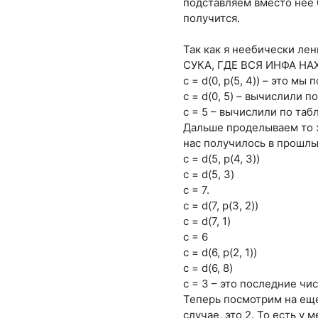
подставляем вместо нее 0
получится.
Так как я неебически ле
СУКА, ГДЕ ВСЯ ИНФА НАХ
c = d(0, p(5, 4)) – это мы
с = d(0, 5) – вычислили п
с = 5 – вычислили по таб
Дальше проделываем то ж
нас получилось в прошлы
с = d(5, p(4, 3))
c = d(5, 3)
c = 7.
с = d(7, p(3, 2))
c = d(7, 1)
c = 6
c = d(6, p(2, 1))
c = d(6, 8)
c = 3 – это последние чи
Теперь посмотрим на еще
случае, это 2. То есть у 