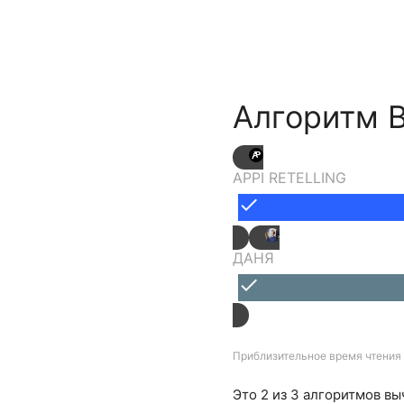
Алгоритм 
APPI RETELLING
done
ДАНЯ
done
Приблизительное время чтения 
Это 2 из 3 алгоритмов в