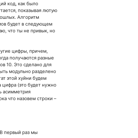
ий код, как было
утается, показывая лютую
рошлых. Алгоритм
тмов будет в следующем
аю, что ты не привык, но
ругие цифры, причем,
иногда получаются разные
ов 10. Это сделано для
быть модульно разделено
ьтат этой хуйни будем
ма цифра (это будет нужно
ть асимметрия
ока что назовем строки –
 В первый раз мы