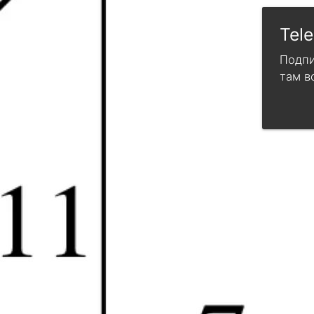
Tel
Подпи
там в