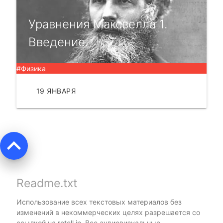
Уравнения Максвелла 1.
Введение.
#Физика
19 ЯНВАРЯ
ЧИТАТЬ
keyboard_arrow_up
Readme.txt
Использование всех текстовых материалов без
изменений в некоммерческих целях разрешается со
ссылкой на
retell.in
. Все аудиовизуальные