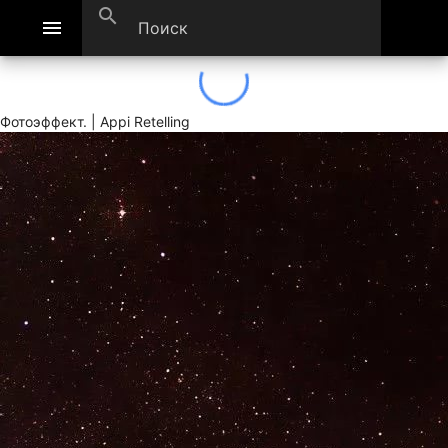
search
menu
Фотоэффект. | Appi Retelling