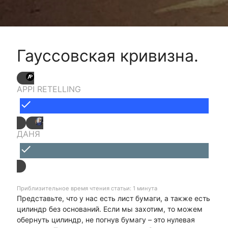
Гауссовская кривизна.
APPI RETELLING
done
ДАНЯ
done
Приблизительное время чтения статьи: 1 минута
Представьте, что у нас есть лист бумаги, а также есть
цилиндр без оснований. Если мы захотим, то можем
обернуть цилиндр, не погнув бумагу – это нулевая