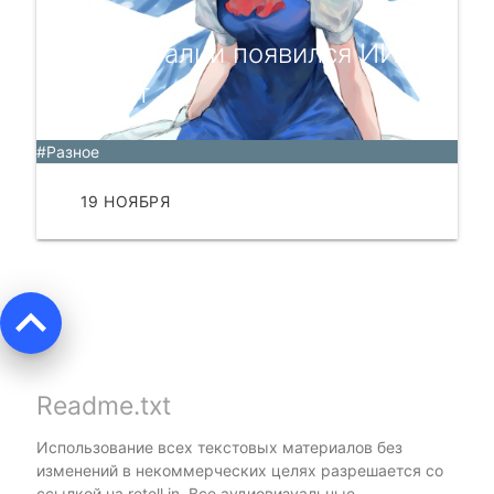
В Австралии появился ИИ-
расист
#Разное
19 НОЯБРЯ
ЧИТАТЬ
keyboard_arrow_up
Readme.txt
Использование всех текстовых материалов без
изменений в некоммерческих целях разрешается со
ссылкой на
retell.in
. Все аудиовизуальные