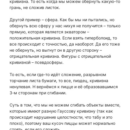
кривизна. То есть когда мы можем обернуть какую-то
грань, не сложив листок.
Другой пример – сфера. Как бы мы ни пытались, но
обернуть всю сферу у нас нихуя не получится – только
прямую, которая является экватором –
положительная кривизна. Если взять гиперболоид, то
все происходит с точностью, да наоборот. Да его тоже
не обернуть, но выгнут он в другую сторону –
отрицательная кривизна. Фигуры с отрицательной
кривизной – псевдосферы.
То есть, если где-то идёт сложение, разрывном
торчание листа бумаги, то все, пиздец, кривизна
ненулевая. Н вернёмся к пицце и её образовавшимся
3-м сторонам при сгибании.
Суть в том, что мы не можем сгибать объекты вместе,
которые имеют разную Гауссову кривизну (так как
происходит нарушение целостности, что табу и это
плохо), поэтому ваш кусоч пиццы может нормально
стоять, если его сложить.