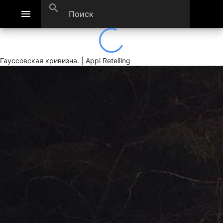
search
menu
Гауссовская кривизна. | Appi Retelling