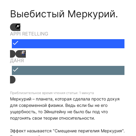
Выебистый Меркурий.
APPI RETELLING
done
ДАНЯ
done
Приблизительное время чтения статьи: 1 минута
Меркурий – планета, которая сделала просто дохуя
для современной физики. Ведь если бы не его
ущербность, то Эйнштейну не было бы под что
подгонять свои теории относительности.
Эффект называется "Смещение перигелия Меркурия".