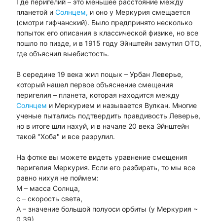
Где перигелий – это меньшее расстояние между
планетой и
Солнцем,
и оно у Меркурия смещается
(смотри гифчанский). Было предпринято несколько
попыток его описания в классической физике, но все
пошло по пизде, и в 1915 году Эйнштейн замутил ОТО,
где объяснил выебистость.
В середине 19 века жил поцык – Урбан Леверье,
который нашел первое объяснение смещения
перигелия – планета, которая находится между
Солнцем
и Меркурием и называется Вулкан. Многие
ученые пытались подтвердить правдивость Леверье,
но в итоге шли нахуй, и в начале 20 века Эйнштейн
такой "Хоба" и все разрулил.
На фотке вы можете видеть уравнение смещения
перигелия Меркурия. Если его разбирать, то мы все
равно нихуя не поймем:
М – масса Солнца,
с – скорость света,
А – значение большой полуоси орбиты (у Меркурия ~
0.39),