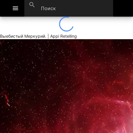
search
menu
Выебистый Меркурий. | Appi Retelling