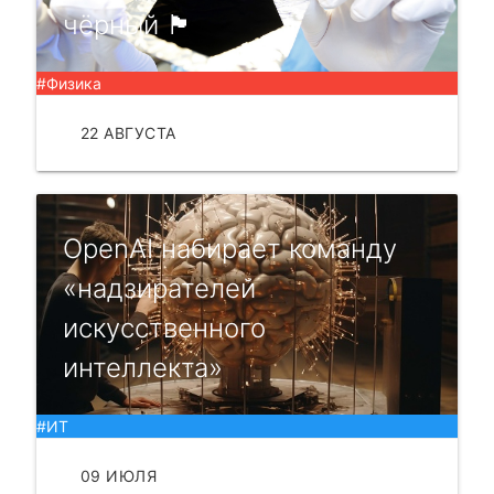
чёрный 🏴
#Физика
22 АВГУСТА
ЧИТАТЬ
OpenAI набирает команду
«надзирателей
искусственного
интеллекта»
#ИТ
09 ИЮЛЯ
ЧИТАТЬ