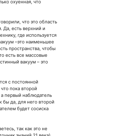
ько охуенная, что
оворили, что это область
 Да, есть верхний и
ехнику, где используется
 вакуум –это наименьшее
асть пространства, чтобы
то есть все массовые
истинный вакуум – это
тся с постоянной
 что пока второй
, а первый наблюдатель
к бы да, для него второй
дателем будет сосиска
етесь, так как это не
очник знаний 21 века)