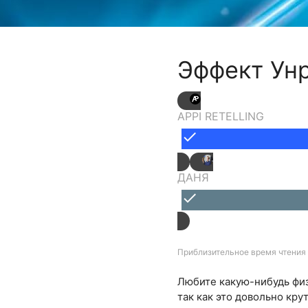
Эффект Ун
APPI RETELLING
done
ДАНЯ
done
Приблизительное время чтения 
Любите какую-нибудь физ
так как это довольно кру