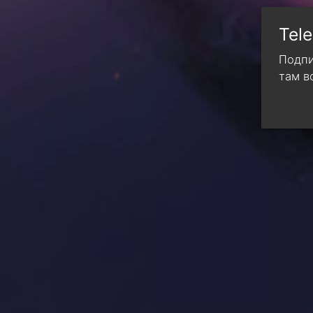
Tel
Подпи
там в