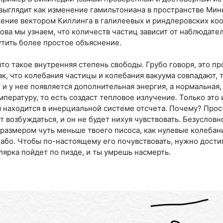
ыглядит как изменение гамильтониана в пространстве Минк
ние вектором Киллинга в галилеевых и риндлеровских коо
а мы узнаем, что количеств частиц зависит от наблюдателя.
утить более простое объяснение.
что такое внутренняя степень свободы. Грубо говоря, это п
так, что колебания частицы и колебания вакуума совпадают, 
 и у нее появляется дополнительная энергия, а нормальная,
пературу, то есть создаст тепловое излучение. Только это
я находится в инерциальной системе отсчета. Почему? Про
т возбуждаться, и он не будет нихуя чувствовать. Безусловн
 размером чуть меньше твоего писоса, как нулевые колебани
лабо. Чтобы по-настоящему его почувствовать, нужно достиг
лярка пойдет по пизде, и ты умрешь насмерть.