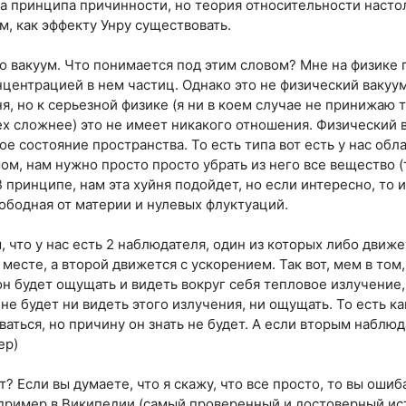
за принципа причинности, но теория относительности настол
м, как эффекту Унру существовать.
о вакуум. Что понимается под этим словом? Мне на физике г
центрацией в нем частиц. Однако это не физический вакуум.
я, но к серьезной физике (я ни в коем случае не принижаю т
мех сложнее) это не имеет никакого отношения. Физический
 состояние пространства. То есть типа вот есть у нас обл
ом, нам нужно просто просто убрать из него все вещество (
В принципе, нам эта хуйня подойдет, но если интересно, то 
вободная от материи и нулевых флуктуаций.
 что у нас есть 2 наблюдателя, один из которых либо движе
 месте, а второй движется с ускорением. Так вот, мем в том,
он будет ощущать и видеть вокруг себя тепловое излучение
 не будет ни видеть этого излучения, ни ощущать. То есть ка
аться, но причину он знать не будет. А если вторым наблю
ер)
? Если вы думаете, что я скажу, что все просто, то вы ошиба
апример в Википедии (самый проверенный и достоверный ист