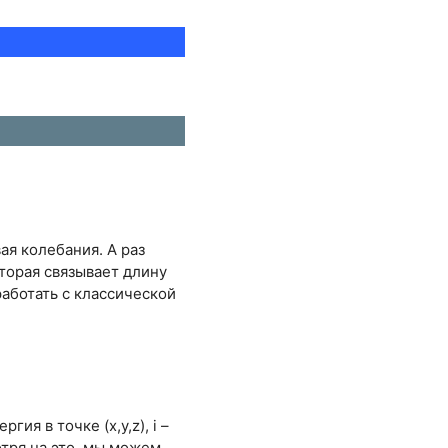
ая колебания. А раз
оторая связывает длину
аботать с классической
ия в точке (х,у,z), i –
отря на это, мы можем