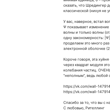
сказать, что Шредингер 
классической (нихуя не у
У вас, наверное, встал в
Ψ показывает изменение 
волны и только волны (от
одну закономерность: |Ψ
проделаем это много раз
электронной оболочке (2 
Короче говоря, эта хуйня
через квадрат модуля эт
колебания частиц. ОЧЕН
"неполным", ведь любой о
https://vk.com/wall-14791
https://vk.com/wall-1479
Спасибо за то, что вы с н
С любовью, Рителлинг