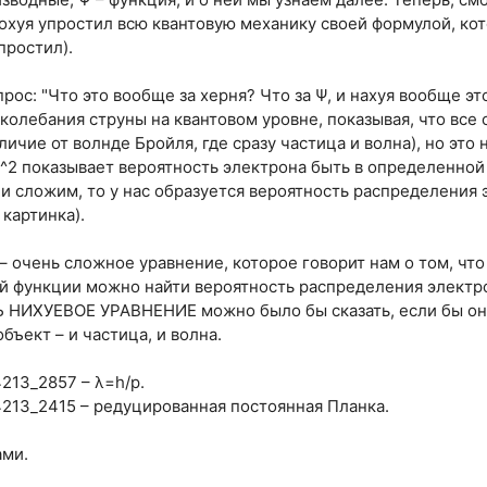
дохуя упростил всю квантовую механику своей формулой, к
простил).
опрос: "Что это вообще за херня? Что за Ψ, и нахуя вообще э
колебания струны на квантовом уровне, показывая, что все 
личие от волнде Бройля, где сразу частица и волна), но это
|^2 показывает вероятность электрона быть в определенной 
 и сложим, то у нас образуется вероятность распределения 
картинка).
 – очень сложное уравнение, которое говорит нам о том, что
ой функции можно найти вероятность распределения электр
Ь НИХУЕВОЕ УРАВНЕНИЕ можно было бы сказать, если бы он
бъект – и частица, и волна.
4213_2857 – λ=h/p.
14213_2415 – редуцированная постоянная Планка.
ами.