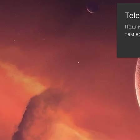
Tel
Подпи
там в