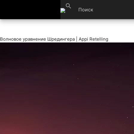
search
Волновое уравнение Шредингера | Appi Retelling