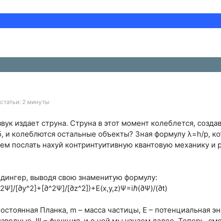
статьи: 2 минуты
звук издает струна. Струна в этот момент колеблется, создав
б, и колеблются остальные объекты? Зная формулу λ=h/p, к
ем послать нахуй контринтуитивную квантовую механику и р
дингер, выводя свою знаменитую формулу:
2Ψ]/[∂y^2]+[∂^2Ψ]/[∂z^2])+E(x,y,z)Ψ=iℏ(∂Ψ)/(∂t)
стоянная Планка, m – масса частицы, E – потенциальная энерг
зводные, Ψ – функция, и о ней мы узнаем далее. Теперь, см