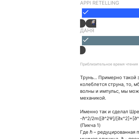
APPI RETELLING
done
ДАНЯ
done
Приблизительное время чтения 
Трунь... Примерно такой 
колеблется струна, то, м
волны и импульс, мы мож
механикой.
Именно так и сделал Шре
-ℏ^2/2m([∂^2Ψ]/[∂x^2]+[∂^
(Пикча 1)
Где ℏ – редуцированная по
мнимая единица, ∂ – прои