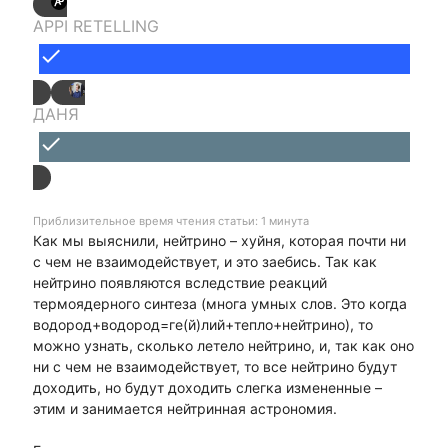
APPI RETELLING
done
ДАНЯ
done
Приблизительное время чтения статьи: 1 минута
Как мы выяснили, нейтрино – хуйня, которая почти ни
с чем не взаимодействует, и это заебись. Так как
нейтрино появляются вследствие реакций
термоядерного синтеза (многа умных слов. Это когда
водород+водород=ге(й)лий+тепло+нейтрино), то
можно узнать, сколько летело нейтрино, и, так как оно
ни с чем не взаимодействует, то все нейтрино будут
доходить, но будут доходить слегка измененные –
этим и занимается нейтринная астрономия.