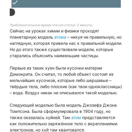
done
Приблизительное время чтения статьи: 2 минуты
Сейчас на уроках химии и физики проходят
планетарную модель
атома
– нихуя не правильную, но
наглядную, которая привела нас к правильной модели.
Но до этого также существовали модели, которые
старались объяснить наименьшие частицы.
Первые из таких хуен были кусочки материи
Демокрита. Он считал, то любой объект состоит из
мельчайших кусочков, которые либо шершавые –
твёрдые тела, либо плоские (как твои одноклассницы)
– вода. Воздух никак не описывался такой моделью.
Следующей моделью была модель Джозефа Джона
Томпсона. Была сформулировала в 1904 году, но
также оказалась хуйней. Там
атом
представляется
как положительно заряжённое тело с вкраплениями
электронов, но хуй там квантовался.