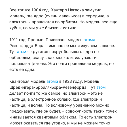
Все тот же 1904 год. Хантаро Нагаока замутил
модель, где ядро (очень маленькое) в середине, а
электроны вращаются по орбитам. Но модель все еще
хуйня, но мы уже близки к истине.
1911 год. Прорыв. Появилась модель
атома
Резенфорда-Бора – именно ее мы и изучаем в школе.
Тут
атомы
крутятся вокруг большого ядра по
орбиталям, скачут, как москали, излучают и
поглощают фотоны. Это почти правильная модель, но
есть ее одна.
Квантовая модель
атома
в 1923 году. Модель
Шредингера-Бройля-Бора-Резенфорда. Тут
атом
делает почти то же самое, но электрон – это не
частица, а электронное облако, где электрон и
частица, и волна. По волновому уравнению можно
предсказать, где он будет, – совокупность таких точек
и называется квантовым облаком. То есть электрон
может оказаться где угодно, и мы не можем точно