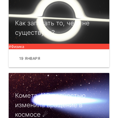
Как запутать то, чего не
существует?
#Физика
19 ЯНВАРЯ
ЧИТАТЬ
Комета 41P полностью
изменила вращение в
космосе ☄