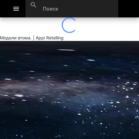
search
menu
Модели атома. | Appi Retelling