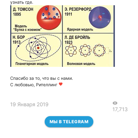
узнать где.
Спасибо за то, что вы с нами.
С любовью, Рителлинг
favorite
visibility
19 Января 2019
17,713
МЫ В TELEGRAM