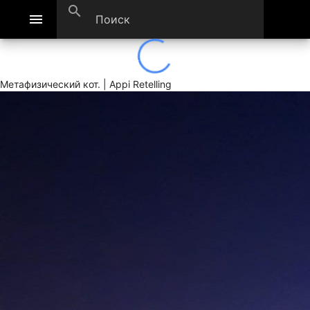
search
menu
Метафизический кот. | Appi Retelling