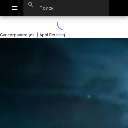
search
menu
Супергравитация. | Appi Retelling