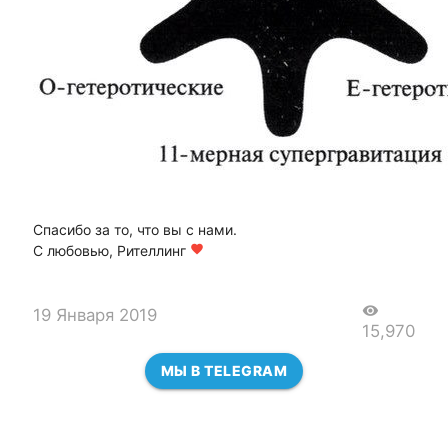
Спасибо за то, что вы с нами.
С любовью, Рителлинг
favorite
visibility
19 Января 2019
15,970
МЫ В TELEGRAM