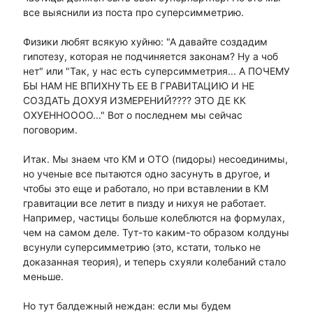
все выяснили из поста про суперсимметрию.
Физики любят всякую хуйню: "А давайте создадим
гипотезу, которая не подчиняется законам? Ну а чоб
нет" или "Так, у нас есть суперсимметрия... А ПОЧЕМУ
БЫ НАМ НЕ ВПИХНУТЬ ЕЕ В ГРАВИТАЦИЮ И НЕ
СОЗДАТЬ ДОХУЯ ИЗМЕРЕНИЙ???? ЭТО ДЕ КК
ОХУЕННОООО..." Вот о последнем мы сейчас
поговорим.
Итак. Мы знаем что КМ и ОТО (пидоры) несоединимы,
но ученые все пытаются одно засунуть в другое, и
чтобы это еще и работало, но при вставлении в КМ
гравитации все летит в пизду и нихуя не работает.
Например, частицы больше колеблются на формулах,
чем на самом деле. Тут-то каким-то образом колдуны
всунули суперсимметрию (это, кстати, только не
доказанная теория), и теперь схуяли колебаний стало
меньше.
Но тут балдежный неждан: если мы будем