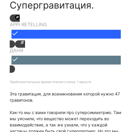
Супергравитация.
APPI RETELLING
done
ДАНЯ
done
Приблизительное время чтения статьи: 1 минута
Эта гравитация, для возникновения которой нужно 47
гравитонов.
Как-то мы с вами говорили про суперсимметрию. Там
мы уяснили, что вещество может переходить во
взаимодействие, а так же узнали, что у каждой
частицы должен быть свой суперпартнер. Но это мы