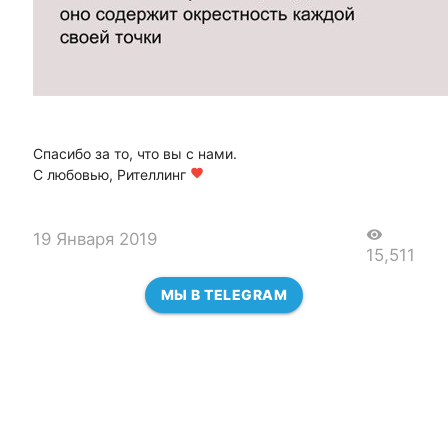
Спасибо за то, что вы с нами.
С любовью, Рителлинг
favorite
visibility
19 Января 2019
15,511
МЫ В TELEGRAM