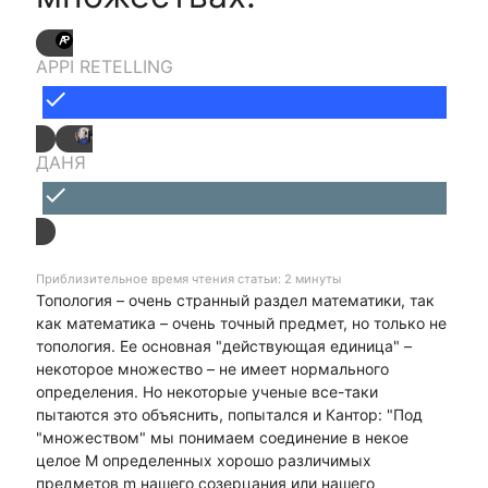
APPI RETELLING
done
ДАНЯ
done
Приблизительное время чтения статьи: 2 минуты
Топология – очень странный раздел математики, так
как математика – очень точный предмет, но только не
топология. Ее основная "действующая единица" –
некоторое множество – не имеет нормального
определения. Но некоторые ученые все-таки
пытаются это объяснить, попытался и Кантор: "Под
"множеством" мы понимаем соединение в некое
целое М определенных хорошо различимых
предметов m нашего созерцания или нашего