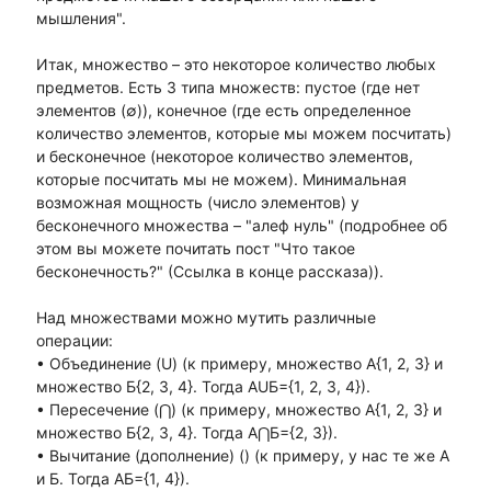
мышления".
Итак, множество – это некоторое количество любых
предметов. Есть 3 типа множеств: пустое (где нет
элементов (∅)), конечное (где есть определенное
количество элементов, которые мы можем посчитать)
и бесконечное (некоторое количество элементов,
которые посчитать мы не можем). Минимальная
возможная мощность (число элементов) у
бесконечного множества – "алеф нуль" (подробнее об
этом вы можете почитать пост "Что такое
бесконечность?" (Ссылка в конце рассказа)).
Над множествами можно мутить различные
операции:
• Объединение (U) (к примеру, множество А{1, 2, 3} и
множество Б{2, 3, 4}. Тогда АUБ={1, 2, 3, 4}).
• Пересечение (⋂) (к примеру, множество А{1, 2, 3} и
множество Б{2, 3, 4}. Тогда А⋂Б={2, 3}).
• Вычитание (дополнение) () (к примеру, у нас те же А
и Б. Тогда АБ={1, 4}).