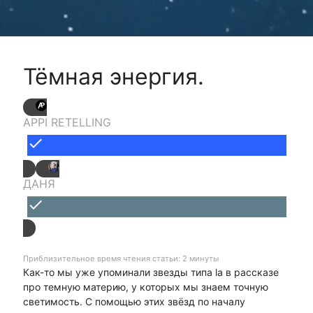
Тёмная энергия.
APPI RETELLING
done
ДАНЯ
done
Приблизительное время чтения статьи: 2 минуты
Как-то мы уже упоминали звезды типа la в рассказе
про темную материю, у которых мы знаем точную
светимость. С помощью этих звёзд по началу