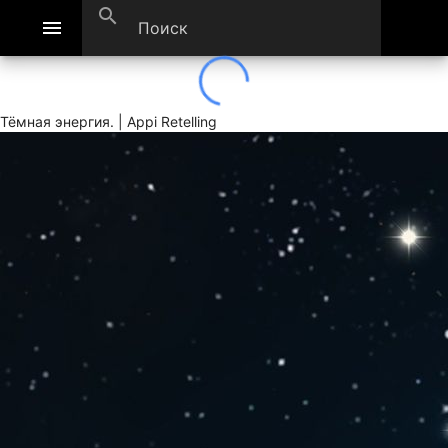
search
menu
Тёмная энергия. | Appi Retelling