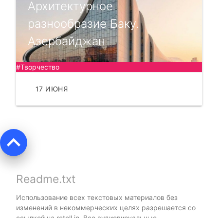
Архитектурное
разнообразие Баку.
Азербайджан
#Творчество
17 ИЮНЯ
ЧИТАТЬ
keyboard_arrow_up
Readme.txt
Использование всех текстовых материалов без
изменений в некоммерческих целях разрешается со
ссылкой на
retell.in
. Все аудиовизуальные