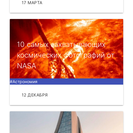
17 МАРТА
ЧИТАТЬ
10 cамыx заxватывающиx
коcмичеcкиx фотогpафий от
NASA
#Астрономия
12 ДЕКАБРЯ
ЧИТАТЬ