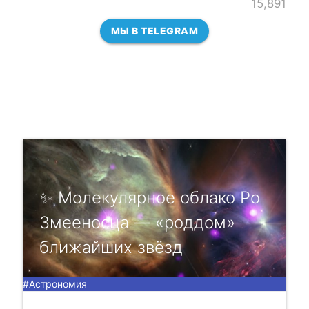
15,891
МЫ В TELEGRAM
✨ Молeкуляpноe облако Pо
Змeeноcца — «pоддом»
ближайших звёзд
#Астрономия