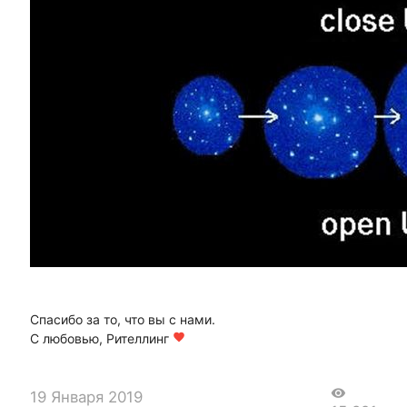
Спасибо за то, что вы с нами.
С любовью, Рителлинг
favorite
visibility
19 Января 2019