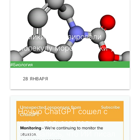
Химики синтезировали
молекулу морской губки 🧬
#Биология
28 ЯНВАРЯ
ЧИТАТЬ
Ночью ChatGPT сошел с
ума — пользователи
жаловались, что ИИ писал