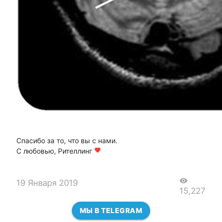
Спасибо за то, что вы с нами.
С любовью, Рителлинг
favorite
visibility
19 Января 2019
15,227
МЫ В TELEGRAM