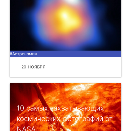
#Астрономия
20 НОЯБРЯ
ЧИТАТЬ
10 самых захватывающих
космичeских фотогpафий от
NASA