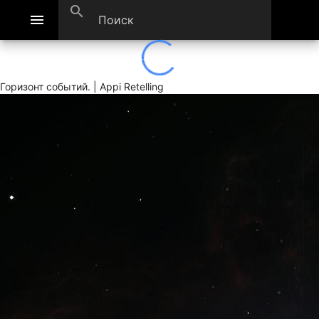
search
menu
Горизонт событий. | Appi Retelling