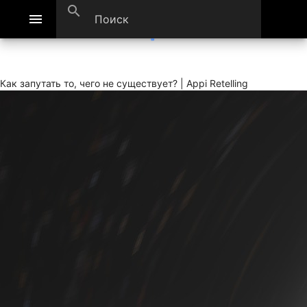
search
menu
Как запутать то, чего не существует? | Appi Retelling