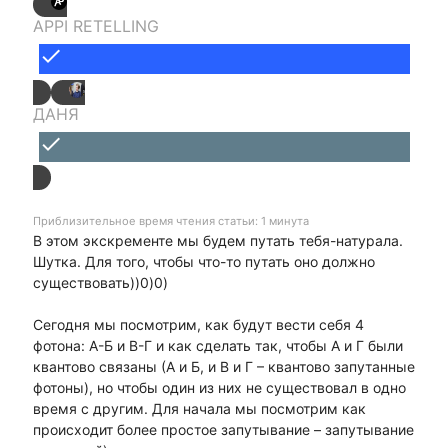
APPI RETELLING
done
ДАНЯ
done
Приблизительное время чтения статьи: 1 минута
В этом экскременте мы будем путать тебя-натурала.
Шутка. Для того, чтобы что-то путать оно должно
существовать))0)0)
Сегодня мы посмотрим, как будут вести себя 4
фотона: А-Б и В-Г и как сделать так, чтобы А и Г были
квантово связаны (А и Б, и В и Г – квантово запутанные
фотоны), но чтобы один из них не существовал в одно
время с другим. Для начала мы посмотрим как
происходит более простое запутывание – запутывание