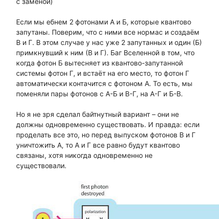
с заменой)
Если мы ебнем 2 фотонами А и Б, которые квантово
запутаны. Поверим, что с ними все нормас и создаём
В и Г. В этом случае у нас уже 2 запутанных и один (Б)
примкнувший к ним (В и Г). Баг Вселенной в том, что
когда фотон Б вытесняет из квантово-запутанной
системы фотон Г, и встаёт на его место, то фотон Г
автоматически контачится с фотоном А. То есть, мы
поменяли пары фотонов с А-Б и В-Г, на А-Г и Б-В.
Но я не зря сделал байтнутный вариант – они не
должны одновременно существовать. И правда: если
проделать все это, но перед выпуском фотонов В и Г
уничтожить А, то А и Г все равно будут квантово
связаны, хотя никогда одновременно не
существовали.