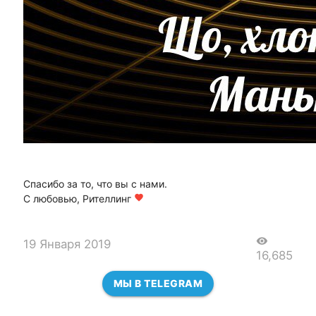
Спасибо за то, что вы с нами.
С любовью, Рителлинг
favorite
visibility
19 Января 2019
16,685
МЫ В TELEGRAM