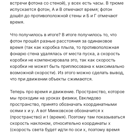
встречи фотона со стеной), у всех есть часы. В трюме
испускается фотон, А и В отмечают время; фотон
дошёл до противоположной стены и Б и Г отмечают
время.
Что получилось в итоге? В итоге получилось то, что
фотон прошёл разные расстояния за одинаковое
время (так как коробка плыла, то противоположная
фонарю стена удалялась от места пуска, а скорость
коробки не компенсировала это, так как скорость
коробки не может быть приплюсована к максимально
возможной скорости). Из этого можно сделать вывод,
что при движении объекты сжимаются.
Теперь про время и движение. Пространство, которое
мы проходим на уроках физики, Евклидово
пространство, принято обозначать координатными
осями х и у. А вот Минковское обозначится х
(пространство) и t (время). Поэтому там показываться
скорость наклоном, относительно координаты х
(скорость света будет идти по оси х, поэтому время