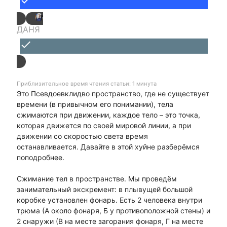
done
ДАНЯ
done
Приблизительное время чтения статьи: 1 минута
Это Псевдоевклидво пространство, где не существует
времени (в привычном его понимании), тела
сжимаются при движении, каждое тело – это точка,
которая движется по своей мировой линии, а при
движении со скоростью света время
останавливается. Давайте в этой хуйне разберёмся
поподробнее.
Сжимание тел в пространстве. Мы проведём
занимательный экскремент: в плывущей большой
коробке установлен фонарь. Есть 2 человека внутри
трюма (А около фонаря, Б у противоположной стены) и
2 снаружи (В на месте загорания фонаря, Г на месте