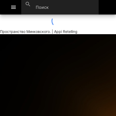
search
menu
Пространство Минковского. | Appi Retelling