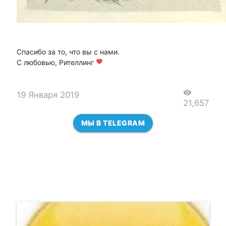
Спасибо за то, что вы с нами.
С любовью, Рителлинг
favorite
visibility
19 Января 2019
21,657
МЫ В TELEGRAM