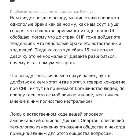
Приблизительное время чтения статьи: 5 минут
Нам пиздят везде и всюду, многие стали принимать
однополые браки как за норму, как нам ссут в уши
говоря, что общество принимает их адекватно (Я
обобщаю, потому что до стран СНГ тоже дойдет эта
тенденция). Что однополые браки это естественный
ход вещей. Тогда какого хуя ебать 15-ти летнюю
девочку это не нормально? Давайте разбираться,
почему и как нам умеют врать.
(По поводу геев, лично мне похуй на них, пусть
долбяться с кем хотят и где хотят, я говорю конкретно
про СНГ, их тут не принимают большинство людей, по
поводу геев, это не моё личное мнение, моё личное
мнение к ним полностью нейтральное)
Ложь о естественном ходе вещей опроверг
американский социолог Джозеф Овертон, описавший
технологию изменения отношения общества к некогда
принципиальным для этого общества вопросам.