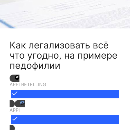
Как легализовать всё
что угодно, на примере
педофилии
APPI RETELLING
done
APPI
done