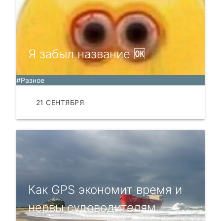
Я забыл название 🆗️
#Разное
21 СЕНТЯБРЯ
ЧИТАТЬ
Как GPS экономит время и
нервы судоводителям