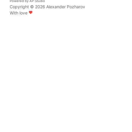
Powered by
AP Studio
Copyright © 2026
Alexander Pozharov
With love
favorite