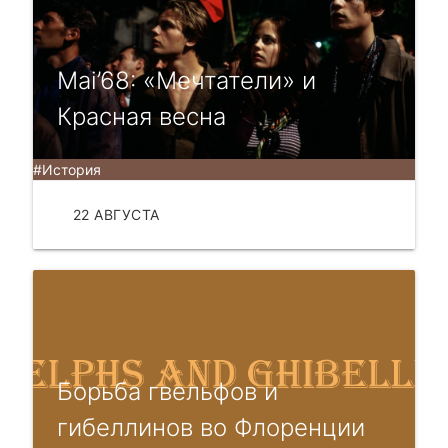
Mai’68: «Мечтатели» и
Красная весна
#История
22 АВГУСТА
ЧИТАТЬ
Борьба гвельфов и
гибеллинов во Флоренции