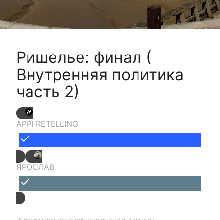
Ришелье: финал (
Внутренняя политика
часть 2)
APPI RETELLING
done
ЯРОСЛАВ
done
Приблизительное время чтения статьи: 2 минуты