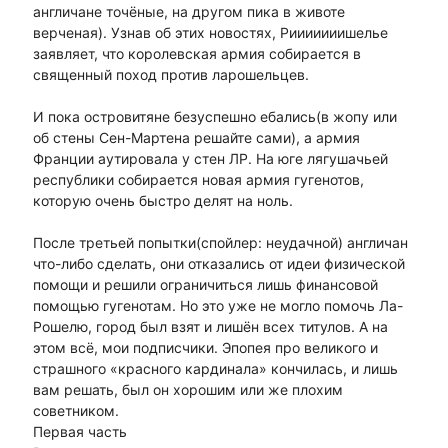
англичане точёные, на другом пика в животе
верченая). Узнав об этих новостях, Рииииииишелье
заявляет, что королевская армия собирается в
священный поход против ларошельцев.
И пока островитяне безуспешно ебались(в жопу или
об стены Сен-Мартена решайте сами), а армия
Франции аутировала у стен ЛР. На юге лягушачьей
республики собирается новая армия гугенотов,
которую очень быстро делят на ноль.
После третьей попытки(спойлер: неудачной) англичан
что-либо сделать, они отказались от идеи физической
помощи и решили ограничиться лишь финансовой
помощью гугенотам. Но это уже не могло помочь Ла-
Рошелю, город был взят и лишён всех титулов. А на
этом всё, мои подписчики. Эпопея про великого и
страшного «красного кардинала» кончилась, и лишь
вам решать, был он хорошим или же плохим
советником.
Первая часть