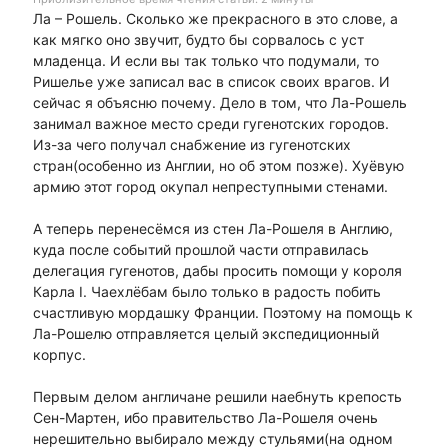
Ла – Рошель. Сколько же прекрасного в это слове, а
как мягко оно звучит, будто бы сорвалось с уст
младенца. И если вы так только что подумали, то
Ришелье уже записал вас в список своих врагов. И
сейчас я объясню почему. Дело в том, что Ла-Рошель
занимал важное место среди гугенотских городов.
Из-за чего получал снабжение из гугенотских
стран(особенно из Англии, но об этом позже). Хуёвую
армию этот город окупал непреступными стенами.
А теперь перенесёмся из стен Ла-Рошеля в Англию,
куда после событий прошлой части отправилась
делегация гугенотов, дабы просить помощи у короля
Карла I. Чаехлёбам было только в радость побить
счастливую мордашку Франции. Поэтому на помощь к
Ла-Рошелю отправляется целый экспедиционный
корпус.
Первым делом англичане решили наебнуть крепость
Сен-Мартен, ибо правительство Ла-Рошеля очень
нерешительно выбирало между стульями(на одном