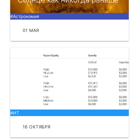
#Астрономия
01 МАЯ
ЧИТАТЬ
Microsoft будет платить за
уязвимости в своих ИИ-
продуктах
#ИТ
16 ОКТЯБРЯ
ЧИТАТЬ