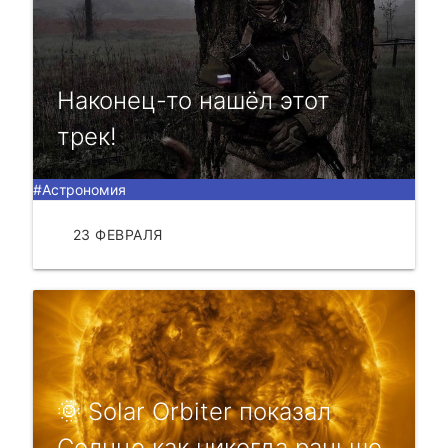
Наконец-то нашёл этот
трек!
#Астрономия
23 ФЕВРАЛЯ
ЧИТАТЬ
🌞 Solar Orbiter пoкaзaл
Coлнце кaк никoгдa рaньше