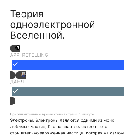
Теория
одноэлектронной
Вселенной.
APPI RETELLING
done
ДАНЯ
done
Приблизительное время чтения статьи: 1 минута
Электроны. Электроны являются одними из моих
любимых частиц. Кто не знает: электрон – это
отрицательно заряженная частица, которая на самом