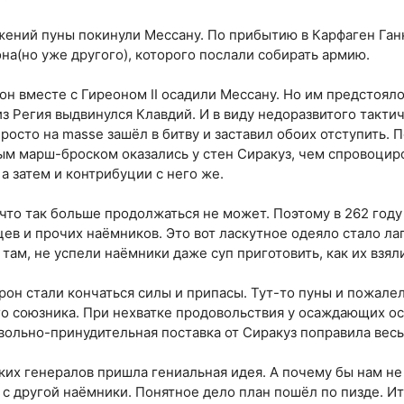
жений пуны покинули Мессану. По прибытию в Карфаген Ганн
на(но уже другого), которого послали собирать армию.
он вместе с Гиреоном II осадили Мессану. Но им предстоял
 из Регия выдвинулся Клавдий. И в виду недоразвитого такт
росто на masse зашёл в битву и заставил обоих отступить. 
ым марш-броском оказались у стен Сиракуз, чем спровоцир
 а затем и контрибуции с него же.
что так больше продолжаться не может. Поэтому в 262 году 
ев и прочих наёмников. Это вот ласкутное одеяло стало ла
ам, не успели наёмники даже суп приготовить, как их взяли
он стали кончаться силы и припасы. Тут-то пуны и пожалели
го союзника. При нехватке продовольствия у осаждающих о
ольно-принудительная поставка от Сиракуз поправила весы
ких генералов пришла гениальная идея. А почему бы нам не
а с другой наёмники. Понятное дело план пошёл по пизде. Ит