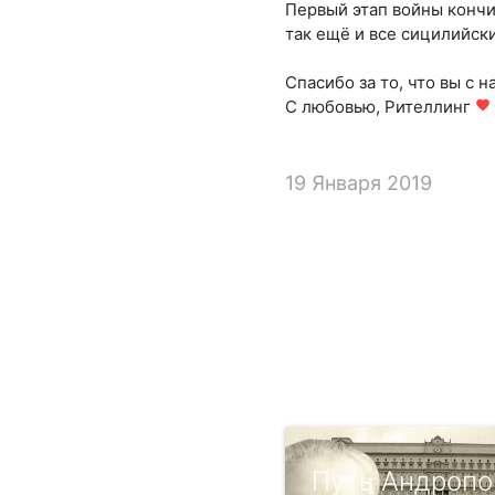
Первый этап войны кончил
так ещё и все сицилийски
Спасибо за то, что вы с н
С любовью, Рителлинг
favorite
19 Января 2019
Путь Андропо