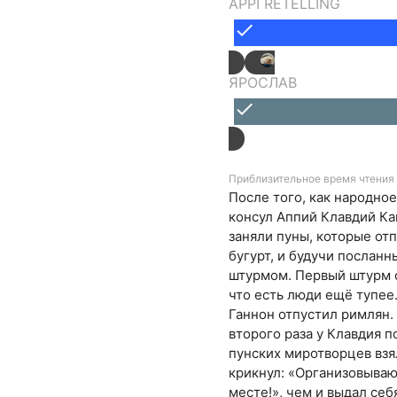
APPI RETELLING
done
ЯРОСЛАВ
done
Приблизительное время чтения 
После того, как народно
консул Аппий Клавдий Кав
заняли пуны, которые от
бугурт, и будучи послан
штурмом. Первый штурм о
что есть люди ещё тупее
Ганнон отпустил римлян. 
второго раза у Клавдия 
пунских миротворцев взя
крикнул: «Организовываю
месте!», чем и выдал себ