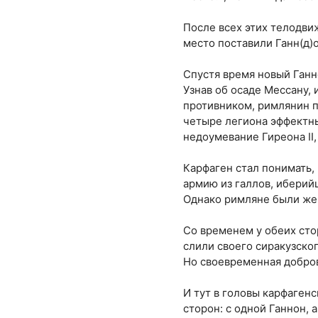
После всех этих телодви
место поставили Ганн(д)о
Спустя время новый Ганн
Узнав об осаде Мессану,
противником, римлянин п
четыре легиона эффектн
недоумевание Гиреона II,
Карфаген стал понимать, 
армию из галлов, иберийц
Однако римляне были же т
Со временем у обеих стор
слили своего сиракузско
Но своевременная добров
И тут в головы карфагенс
сторон: с одной Ганнон, 