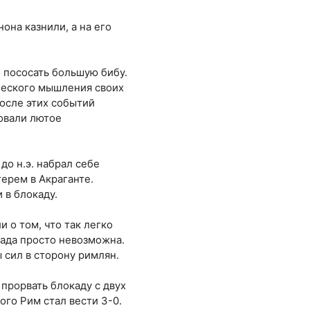
она казнили, а на его
о пососать большую бибу.
ического мышления своих
После этих событий
овали лютое
до н.э. набрал себе
герем в Акраганте.
 в блокаду.
 о том, что так легко
сада просто невозможна.
 сил в сторону римлян.
 прорвать блокаду с двух
ого Рим стал вести 3-0.