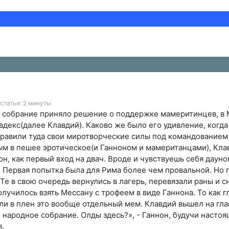
статьи: 2 минуты
е собрание приняло решение о поддержке мамеритинцев, в
декс(далее Клавдий). Каково же было его удивление, когда 
правили туда свои миротворческие силы под командованием
ным в пешее эротическое(и Ганноном и мамеританцами), Кла
н, как первый вход на двач. Вроде и чувствуешь себя дауно
. Первая попытка была для Рима более чем провальной. Но
Те в свою очередь вернулись в лагерь, перевязали раны и с
получилось взять Мессану с трофеем в виде Ганнона. То как
ли в плен это вообще отдельный мем. Клавдий вышел на гл
 народное собрание. Олды здесь?», - Ганнон, будучи насто
я.