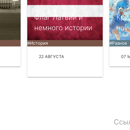
Флаг Латвии и
Кри
немного истории
нау
#История
#Разное
АТЬ
22 АВГУСТА
07 
ЧИТАТЬ
Ссы