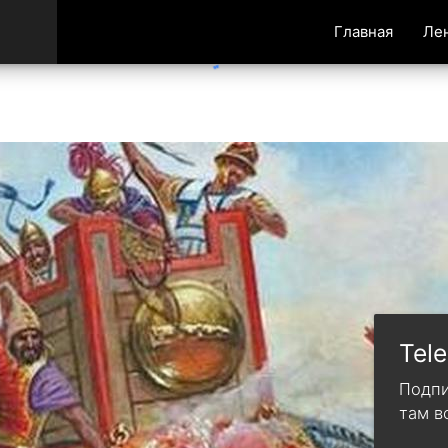
Главная
Ле
Tel
Подпи
там в