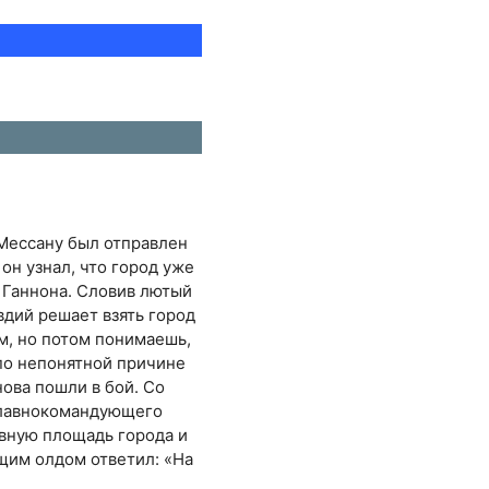
 Мессану был отправлен
он узнал, что город уже
 Ганнона. Словив лютый
вдий решает взять город
м, но потом понимаешь,
 по непонятной причине
нова пошли в бой. Со
 главнокомандующего
авную площадь города и
ящим олдом ответил: «На