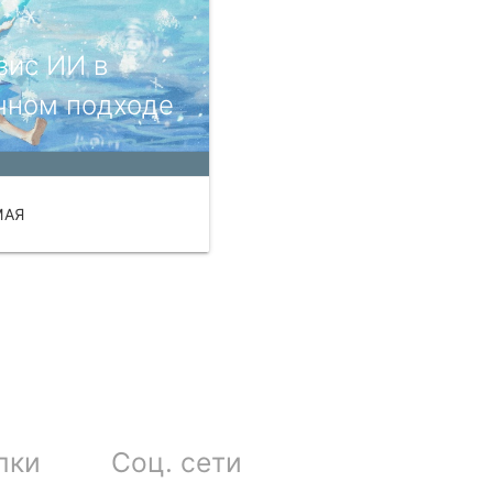
зис ИИ в
чном подходе
МАЯ
ЧИТАТЬ
лки
Соц. сети