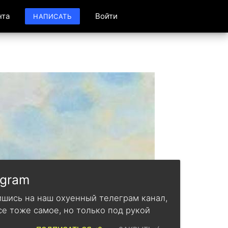
нта
Войти
НАПИСАТЬ
egram
шись на наш охуенный телеграм канал,
се тоже самое, но только под рукой