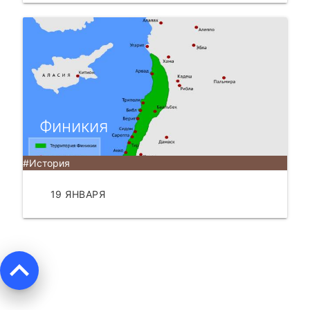
Финикия
#История
19 ЯНВАРЯ
ЧИТАТЬ
keyboard_arrow_up