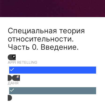
Специальная теория
относительности.
Часть 0. Введение.
APPI RETELLING
done
ДАНЯ
done