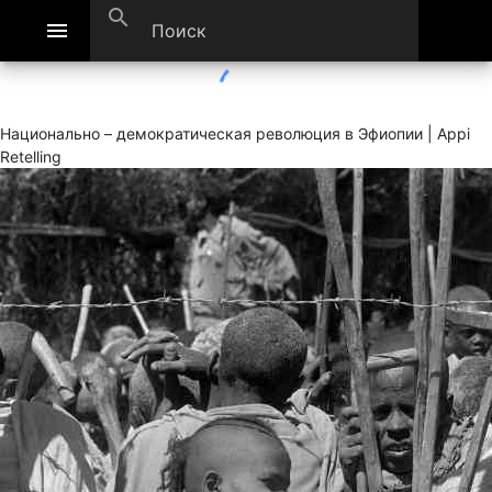
search
menu
Национально – демократическая революция в Эфиопии | Appi
Retelling