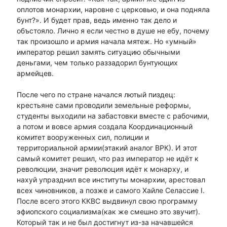
оплотов монархии, наровне с церковью, и она подняла
бунт?». И будет прав, ведь именно так дело и
объстояло. Лично я если честно в душе не ебу, почему
так произошло и армия начала мятеж. Но «умный»
император решил замять ситуацию обычными
деньгами, чем только раззадорил бунтующих
армейцев.
После чего по стране начался лютый пиздец:
крестьяне сами проводили земельные реформы,
студенты выходили на забастовки вместе с рабочими,
а потом и вовсе армия создала Координационный
комитет вооруженных сил, полиции и
территориальной армии(этакий аналог ВРК). И этот
самый комитет решил, что раз император не идёт к
революции, значит революция идёт к монарху, и
нахуй упразднил все институты монархии, арестовал
всех чиновников, а позже и самого Хайле Селассие I.
После всего этого ККВС выдвинул свою программу
эфиопского социализма(как же смешно это звучит).
Который так и не был достигнут из-за начавшейся