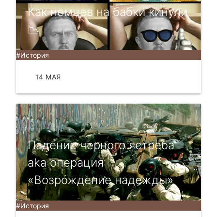
Как немцев на бабки кинули
📉
#История
14 МАЯ
ЧИТАТЬ
Падение черного ястреба
aka операция
«Возрождение надежды»
#История