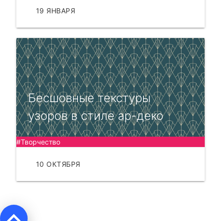
19 ЯНВАРЯ
ЧИТАТЬ
Бесшовные текстуры
узоров в стиле ар-деко
#Творчество
10 ОКТЯБРЯ
ЧИТАТЬ
keyboard_arrow_up