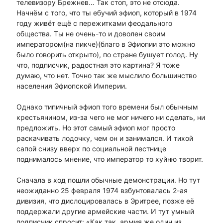
телевизору Брежнев… Так стоп, это не отсюда.
Начнём с того, что ты ебучий эфиоп, который в 1974
году живёт ещё с пережитками феодального
общества. Ты не очень-то и доволен своим
императором(на пикче)(благо в Эфиопии это можно
было говорить открыто), по стране бушует голод. Ну
что, подписчик, радостная это картина? Я тоже
думаю, что нет. Точно так же мыслило большинство
населения Эфиопской Империи.
Однако типичный эфиоп того времени был обычным
крестьянином, из-за чего не мог ничего ни сделать, ни
предложить. Но этот самый эфиоп мог просто
раскачивать лодочку, чем он и занимался. И тихой
сапой снизу вверх по социальной лестнице
поднималось мнение, что император то хуйню творит.
Сначала в ход пошли обычные демонстрации. Но тут
неожиданно 25 февраля 1974 взбунтовалась 2-ая
дивизия, что дислоцировалась в Эритрее, позже её
поддержали другие армейские части. И тут умный
подписчик спросит: «Как так, армия же один из