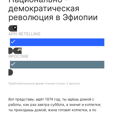
демократическая
революция в Эфиопии
APPI RETELLING
done
ЯРОСЛАВ
done
Приблизительное время чтения статьи: 2 минуты
Вот представь: идёт 1974 год, ты идёшь домой с
работы, как раз завтра суббота, а значит и котлетки;
ты приходишь домой, жена готовит котлетки, а по