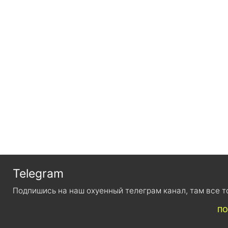
Telegram
Подпишись на наш охуенный телеграм канал, там все т
ПО